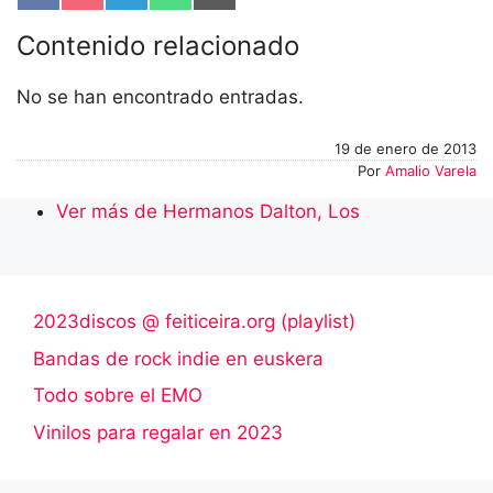
en
en
en
en
en
Facebook
Pocket
Telegram
WhatsApp
Email
Contenido relacionado
No se han encontrado entradas.
19 de enero de 2013
Por
Amalio Varela
Ver más de Hermanos Dalton, Los
2023discos @ feiticeira.org (playlist)
Bandas de rock indie en euskera
Todo sobre el EMO
Vinilos para regalar en 2023