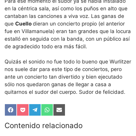
Para ese momento el sudor ya se había instalado
en la céntrica sala, así como los puños en alto que
cantaban las canciones a viva voz. Las ganas de
que
Cuello
dieran un concierto propio (el anterior
fue en Villamanuela) eran tan grandes que la locura
estalló en seguida con la banda, con un público así
de agradecido todo era más fácil.
Quizás el sonido no fue todo lo bueno que Wurlitzer
nos suele dar para este tipo de conciertos, pero
ante un concierto tan divertido y bien ejecutado
sólo nos quedaron ganas de llegar a casa a
quitarnos el sudor del cuerpo. Sudor de felicidad.
Compartir
Compartir
Compartir
Compartir
Compartir
en
en
en
en
en
Facebook
Pocket
Telegram
WhatsApp
Email
Contenido relacionado