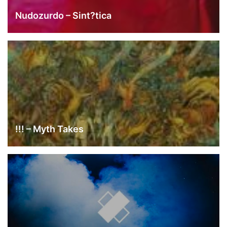
Nudozurdo – Sint?tica
!!! – Myth Takes