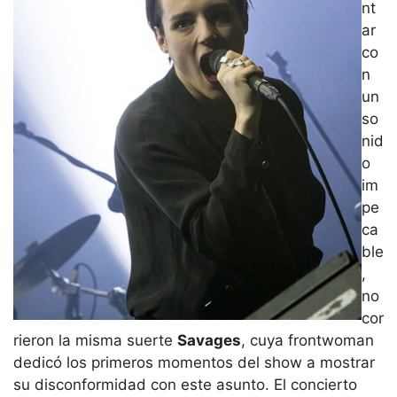
nt
ar
co
n
un
so
nid
o
im
pe
ca
ble
,
no
cor
rieron la misma suerte
Savages
, cuya frontwoman
dedicó los primeros momentos del show a mostrar
su disconformidad con este asunto. El concierto