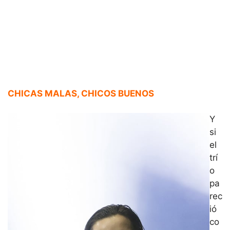
CHICAS MALAS, CHICOS BUENOS
Y
si
el
trí
o
pa
rec
ió
co