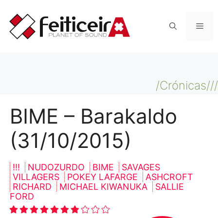
Saltar
al
Men
contenido
/Crónicas///
BIME – Barakaldo
(31/10/2015)
!!!
NUDOZURDO
BIME
SAVAGES
VILLAGERS
POKEY LAFARGE
ASHCROFT
RICHARD
MICHAEL KIWANUKA
SALLIE
FORD