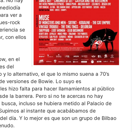
va. No hay
 mediodía
para ver a
lues-rock
eriencia se
, con ellos
ow, en el
es del
o y lo alternativo, el que lo mismo suena a 70’s
de versiones de Bowie. Lo suyo es
es hizo falta para hacer llamamientos al público
sde la barrera. Pero si no te acercas no hay
e busca, incluso se hubiera metido al Palacio de
a. Supimos al instante que acabábamos de
del día. Y lo mejor es que son un grupo de Bilbao
enudo.