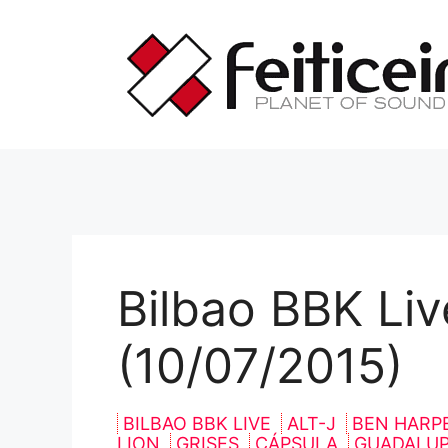
Saltar
al
contenido
Bilbao BBK Liv
(10/07/2015)
BILBAO BBK LIVE
ALT-J
BEN HARP
LION
GRISES
CÁPSULA
GUADALUP