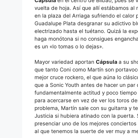
Cápsula
en el centro de Bilbao, pues se 
vuelta de hoja. Así que allí estábamos al
en la plaza del Arriaga sufriendo el calor 
Guadalupe Plata desgranar su adictivo b
electrizado hasta el tuétano. Quizá la exp
haga monótona si no consigues enganchar
es un «lo tomas o lo dejas».
Mayor variedad aportan
Cápsula
a su sh
que tanto Coni como Martín son portavoc
mejor cruce rockero, el que aúna lo clásic
que a Sonic Youth antes de hacer un par 
fundamentalmente actitud y poco tiempo l
para acercarse en vez de ver los toros de
problema, Martín sale con su guitarra y t
Justicia si hubiera atinado con la puert
presenciar uno de los mejores conciertos 
al que tenemos la suerte de ver muy a m