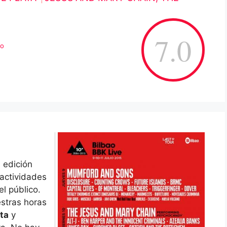
7.0
vo
 edición
 actividades
el público.
estras horas
ta
y