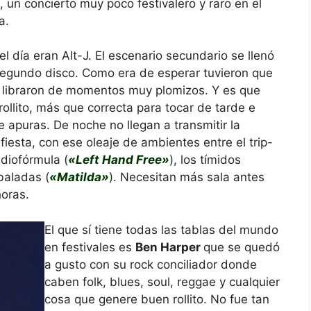
, un concierto muy poco festivalero y raro en el
a.
l día eran Alt-J. El escenario secundario se llenó
segundo disco. Como era de esperar tuvieron que
e libraron de momentos muy plomizos. Y es que
llito, más que correcta para tocar de tarde e
 apuras. De noche no llegan a transmitir la
fiesta, con ese oleaje de ambientes entre el trip-
adiofórmula (
«Left Hand Free»
), los tímidos
 baladas (
«Matilda»
). Necesitan más sala antes
oras.
El que sí tiene todas las tablas del mundo
en festivales es
Ben Harper
que se quedó
a gusto con su rock conciliador donde
caben folk, blues, soul, reggae y cualquier
cosa que genere buen rollito. No fue tan