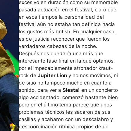
excesivo en duración como su memorable
pasada actuación en el festival, claro que
en esos tiempos la personalidad del
festival aún no estaba tan definida hacia
los gustos más british. En cualquier caso,
es de justicia reconocer que fueron los
verdaderos cabezas de la noche.
Después nos quedaría una más que
interesante fase final en la que optamos
por el impecablemente atronador kraut-
rock de
Jupiter Lion
y no nos movimos, ni
de sitio no tampoco mucho en cuanto a
sonido, para ver a
Siesta!
en un concierto
algo accidentado, comenzó bastante bien
pero en el último tema parece que unos
problemas técnicos les sacaron de sus
casillas y acabaron con un descalabro y
descoordinación rítmica propios de un