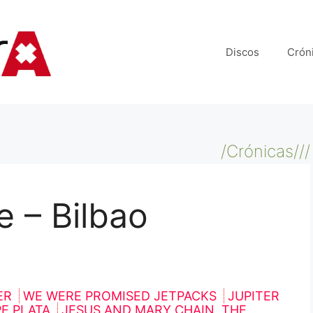
Discos
Crón
/Crónicas///
e – Bilbao
ER
WE WERE PROMISED JETPACKS
JUPITER
E PLATA
JESUS AND MARY CHAIN, THE