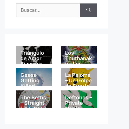
Buscar:
Triángulo
Los
de Amor
Thuthanak
Bizarro –
a – Los
Mi
Thuthanak
Catedral
a
Geese –
La Paloma
Getting
– Un Golpe
Killed
de Suerte
The Beths
Deftones –
– Straight
Private
Line Was a
Music
Lie