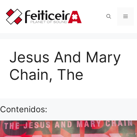
Saltar
al
Men
contenido
Jesus And Mary
Chain, The
Contenidos: