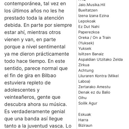
contemporánea, tal vez en
Jaio.Musika.Hil
Bueltatzen
los últimos años no les he
Izena Izana Ezina
prestado toda la atención
Lepokoak
debida. En parte por siempre
Ez Dut Nahi
estar ahí, mientras otros
Paperezkoa
Oreka / On a Train
vienen y van, en parte
(Yuksek)
porque a nivel sentimental
Yuksek
ya me dieron prácticamente
Isiltzen Banaiz
Aspaldian Utzitako Zelda
todo hace tiempo. En este
Zirkua
sentido, parece normal que
Achtung
el fin de gira en Bilbao
Liluraren Kontra (Mikel
Laboa)
estuviera repleto de
Zertarako Amestu
adolescentes y
Denak ez du Balio
veinteañeros, gente que
Oihu
Soilik Agur
descubra ahora su música.
Es verdaderamente genial
Eskuak
que una banda así llegue
Harra
Biziraun
tanto a la juventud vasca. Lo