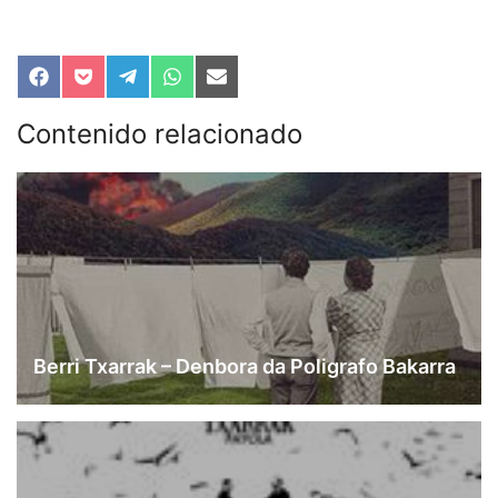
Compartir
Compartir
Compartir
Compartir
Compartir
en
en
en
en
en
Facebook
Pocket
Telegram
WhatsApp
Email
Contenido relacionado
Berri Txarrak – Denbora da Poligrafo Bakarra