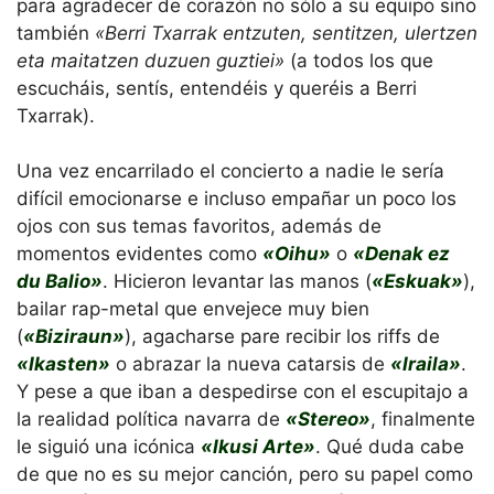
para agradecer de corazón no sólo a su equipo sino
también
«Berri Txarrak entzuten, sentitzen, ulertzen
eta maitatzen duzuen guztiei»
(a todos los que
escucháis, sentís, entendéis y queréis a Berri
Txarrak).
Una vez encarrilado el concierto a nadie le sería
difícil emocionarse e incluso empañar un poco los
ojos con sus temas favoritos, además de
momentos evidentes como
«Oihu»
o
«Denak ez
du Balio»
. Hicieron levantar las manos (
«Eskuak»
),
bailar rap-metal que envejece muy bien
(
«Biziraun»
), agacharse pare recibir los riffs de
«Ikasten»
o abrazar la nueva catarsis de
«Iraila»
.
Y pese a que iban a despedirse con el escupitajo a
la realidad política navarra de
«Stereo»
, finalmente
le siguió una icónica
«Ikusi Arte»
. Qué duda cabe
de que no es su mejor canción, pero su papel como