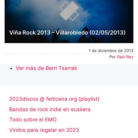
Viña Rock 2013 – Villarobledo (02/05/2013)
1 de diciembre de 2013
Por
Raúl Rey
Ver más de Berri Txarrak
2023discos @ feiticeira.org (playlist)
Bandas de rock indie en euskera
Todo sobre el EMO
Vinilos para regalar en 2023