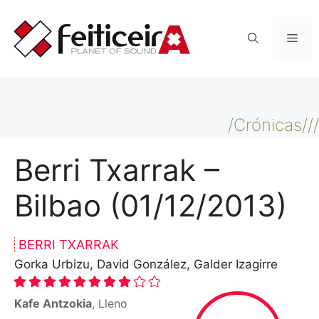
Saltar
al
Men
contenido
/Crónicas///
Berri Txarrak –
Bilbao (01/12/2013)
BERRI TXARRAK
Gorka Urbizu, David González, Galder Izagirre
Kafe Antzokia
, Lleno