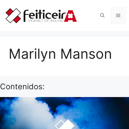
Saltar
al
Men
contenido
Marilyn Manson
Contenidos: