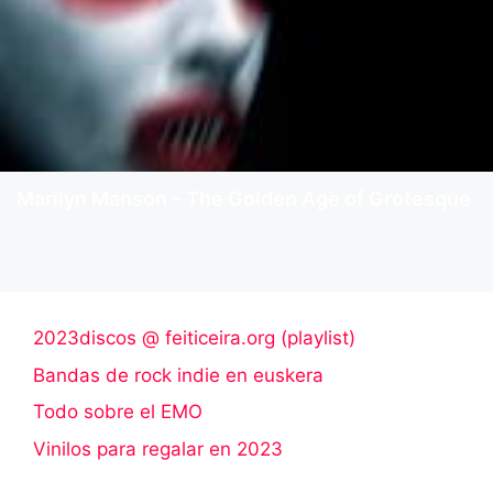
Marilyn Manson – The Golden Age of Grotesque
2023discos @ feiticeira.org (playlist)
Bandas de rock indie en euskera
Todo sobre el EMO
Vinilos para regalar en 2023