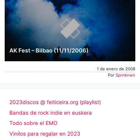
AK Fest – Bilbao (11/11/2006)
1 de enero de 2008
Por
Sprnknwn
2023discos @ feiticeira.org (playlist)
Bandas de rock indie en euskera
Todo sobre el EMO
Vinilos para regalar en 2023