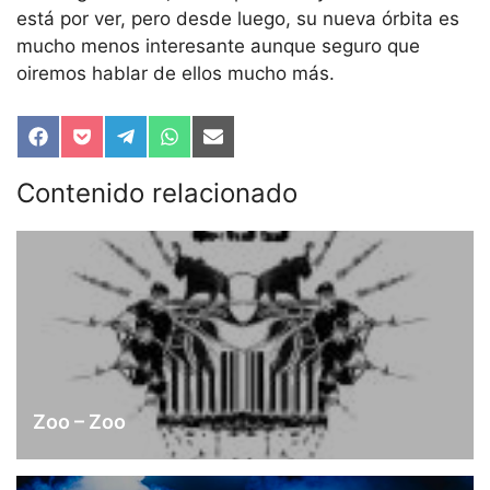
está por ver, pero desde luego, su nueva órbita es
mucho menos interesante aunque seguro que
oiremos hablar de ellos mucho más.
Compartir
Compartir
Compartir
Compartir
Compartir
en
en
en
en
en
Facebook
Pocket
Telegram
WhatsApp
Email
Contenido relacionado
Zoo – Zoo