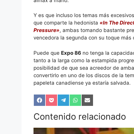
almax a mano.
Y es que incluso los temas más excesivo
que comparte la hedonista
«In The Direc
Pressure»
, ambas tomando bastante pre
vencedora la segunda con su toque más 
Puede que
Expo 86
no tenga la capacida
tanto a la larga como la estampida progr
posibilidad de que sea acreedor de amba
convertirlo en uno de los discos de la te
papeleta canadiense ya estaría salvada.
Compartir
Compartir
Compartir
Compartir
Compartir
en
en
en
en
en
Facebook
Pocket
Telegram
WhatsApp
Email
Contenido relacionado