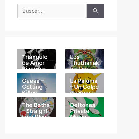
Buscar:
Triángulo
Los
de Amor
Thuthanak
Bizarro –
a – Los
Mi
Thuthanak
Catedral
a
Geese –
La Paloma
Getting
– Un Golpe
Killed
de Suerte
The Beths
Deftones –
– Straight
Private
Line Was a
Music
Lie