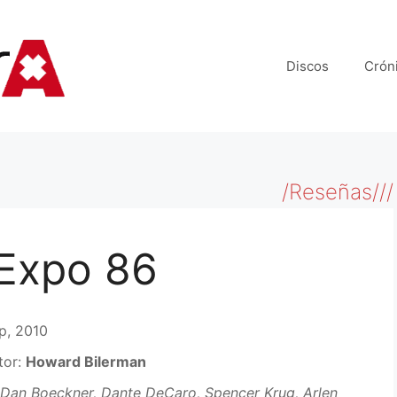
Discos
Crón
/Reseñas///
 Expo 86
p, 2010
tor:
Howard Bilerman
Dan Boeckner, Dante DeCaro, Spencer Krug, Arlen