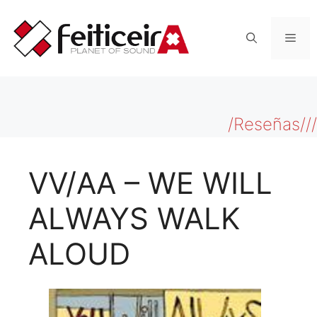
Saltar
al
Men
contenido
/Reseñas///
VV/AA – WE WILL
ALWAYS WALK
ALOUD