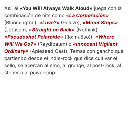
Así, el
«You Will Always Walk Aloud»
juega con la
combinación de hits como
«La Corporación»
(Bloomington),
«Love?»
(Peluze),
«Minor Steps»
(Jettison),
«Straight on Back»
(Nothink),
«Pseudoshot Polaroide»
((lo:muêso)),
«Where
Will We Go?»
(Raydibaum) o
«Innocent Vigilant
Ordinary»
(Apleseed Cast). Temas con gancho que
partiendo desde el indie-rock que dice cultivar el
sello, se acercan al emo, al grunge, al post-rock, al
stoner o al power-pop.