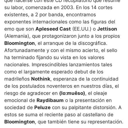
que hacerse con este CD recopilatorio que resume
su labor, comenzada en 2003. En los 14 cortes
existentes, a 2 por banda, encontramos
exponentes internacionales como las figuras del
emo que son
Apleseed Cast
(EE.UU.) o
Jettison
(Alemania), que protagonizaron junto a los propios
Bloomington
, el arranque de la discográfica.
Afortunadamente y con el mismo acierto, el sello
ha terminado fijando su vista en los valores
nacionales. Imprescindibles lanzamientos tales
como el largamente esperado debut de los
madrileños
Nothink
, esperanza de la continuidad
de los postulados noventeros en nuestros días, el
riesgo de agradecer en
(lo:muêso)
, el oleaje
emocional de
Raydibaum
o la presentación en
sociedad de
Peluze
con su palpitante distorsión. A
estos se suma el reciente paso al castellano de
Bloomington
, que también tiene su representación.