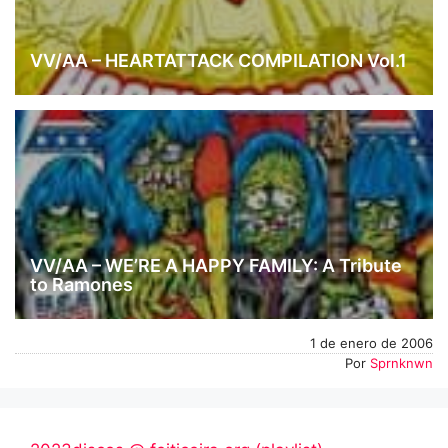
VV/AA – HEARTATTACK COMPILATION Vol.1
VV/AA – WE’RE A HAPPY FAMILY: A Tribute
to Ramones
1 de enero de 2006
Por
Sprnknwn