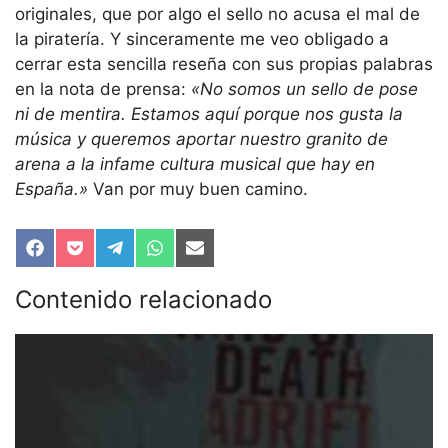
originales, que por algo el sello no acusa el mal de
la piratería. Y sinceramente me veo obligado a
cerrar esta sencilla reseña con sus propias palabras
en la nota de prensa:
«No somos un sello de pose
ni de mentira. Estamos aquí porque nos gusta la
música y queremos aportar nuestro granito de
arena a la infame cultura musical que hay en
España.»
Van por muy buen camino.
Compartir
Compartir
Compartir
Compartir
Compartir
en
en
en
en
en
Facebook
Pocket
Telegram
WhatsApp
Email
Contenido relacionado