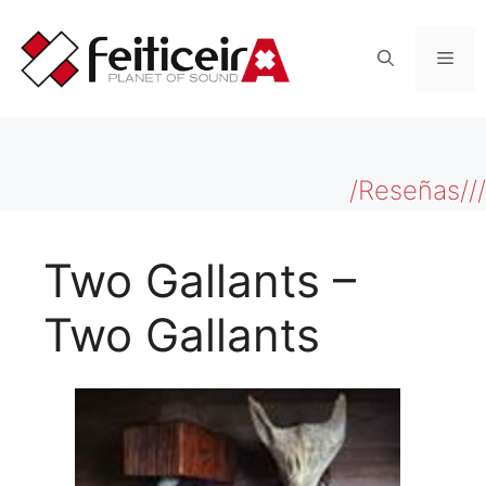
Saltar
al
Men
contenido
/Reseñas///
Two Gallants –
Two Gallants