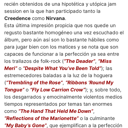
recién obtenidos de una hipotética y utópica jam
session en la que han participado tanto la
Creedence
como
Nirvana
.
Esta última impresión propicia que nos quede un
regusto bastante homogéneo una vez escuchado el
álbum, pero aún así son lo bastante hábiles como
para jugar bien con los matices y se nota que son
capaces de funcionar a la perfección ya sea entre
los trallazos de folk-rock (
“The Deader”
,
“Miss
Meri”
o
“Despite What You’ve Been Told”
); las
estremecedores baladas a la luz de la hoguera
(
“Trembling of the Rose”
,
“Ribbons ‘Round My
Tongue”
o
“Fly Low Carrion Crow”
); y, sobre todo,
los desgarrados y emocinalmente violentos medios
tiempos representados por temas tan enormes
como
“The Hand That Held Me Down”
,
“Reflections of the Marionette”
o la culminante
“My Baby’s Gone”
, que ejemplifican a la perfección