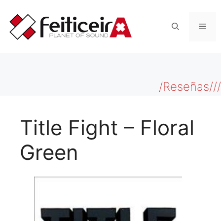
Saltar
al
Men
contenido
/Reseñas///
Title Fight – Floral
Green