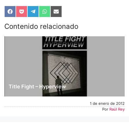
Compartir
Compartir
Compartir
Compartir
Compartir
en
en
en
en
en
Facebook
Pocket
Telegram
WhatsApp
Email
Contenido relacionado
Title Fight – Hyperview
1 de enero de 2012
Por
Raúl Rey