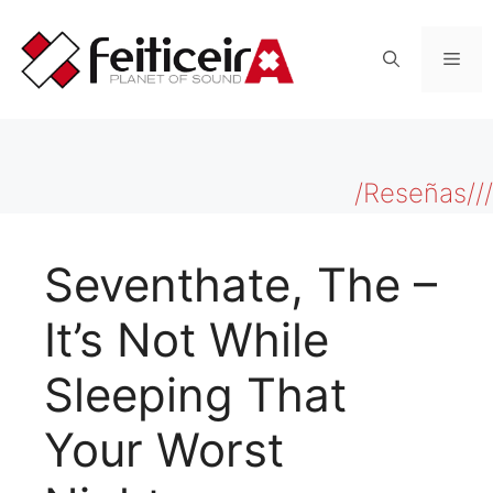
Saltar
al
Men
contenido
/Reseñas///
Seventhate, The –
It’s Not While
Sleeping That
Your Worst