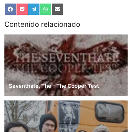
Compartir
Compartir
Compartir
Compartir
Compartir
en
en
en
en
en
Facebook
Pocket
Telegram
WhatsApp
Email
Contenido relacionado
Seventhate, The – The Cooper Test