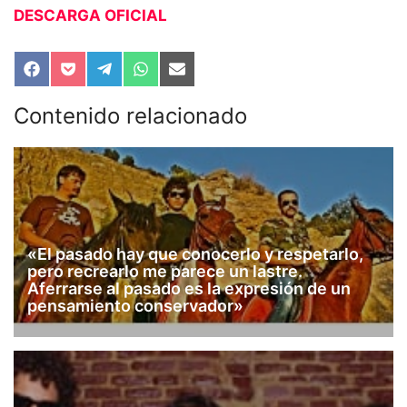
DESCARGA OFICIAL
Compartir
Compartir
Compartir
Compartir
Compartir
en
en
en
en
en
Facebook
Pocket
Telegram
WhatsApp
Email
Contenido relacionado
«El pasado hay que conocerlo y respetarlo,
pero recrearlo me parece un lastre.
Aferrarse al pasado es la expresión de un
pensamiento conservador»