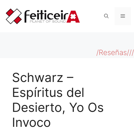
Saltar
al
Men
contenido
/Reseñas///
Schwarz –
Espíritus del
Desierto, Yo Os
Invoco