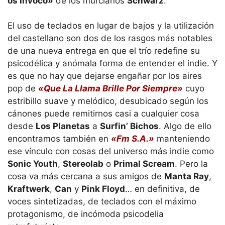
os invoco»
de los murcianos
Schwarz
.
El uso de teclados en lugar de bajos y la utilización
del castellano son dos de los rasgos más notables
de una nueva entrega en que el trío redefine su
psicodélica y anómala forma de entender el indie. Y
es que no hay que dejarse engañar por los aires
pop de
«Que La Llama Brille Por Siempre»
cuyo
estribillo suave y melódico, desubicado según los
cánones puede remitirnos casi a cualquier cosa
desde
Los Planetas
a
Surfin’ Bichos
. Algo de ello
encontramos también en
«Fm S.A.»
manteniendo
ese vínculo con cosas del universo más indie como
Sonic Youth
,
Stereolab
o
Primal Scream
. Pero la
cosa va más cercana a sus amigos de
Manta Ray
,
Kraftwerk
,
Can
y
Pink Floyd
… en definitiva, de
voces sintetizadas, de teclados con el máximo
protagonismo, de incómoda psicodelia