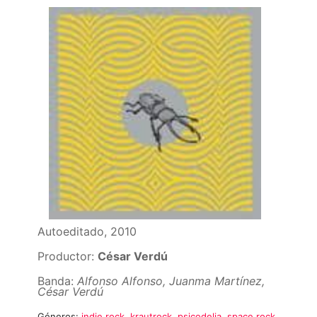
Autoeditado, 2010
Productor:
César Verdú
Banda:
Alfonso Alfonso, Juanma Martínez,
César Verdú
Géneros:
indie rock
,
krautrock
,
psicodelia
,
space rock