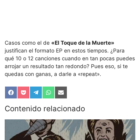
Casos como el de
«El Toque de la Muerte»
justifican el formato EP en estos tiempos. ¿Para
qué 10 o 12 canciones cuando en tan pocas puedes
arrojar un resultado tan redondo? Pues eso, si te
quedas con ganas, a darle a «repeat».
Compartir
Compartir
Compartir
Compartir
Compartir
en
en
en
en
en
Facebook
Pocket
Telegram
WhatsApp
Email
Contenido relacionado