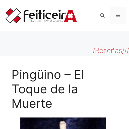
Saltar
al
Men
contenido
/Reseñas///
Pingüino – El
Toque de la
Muerte