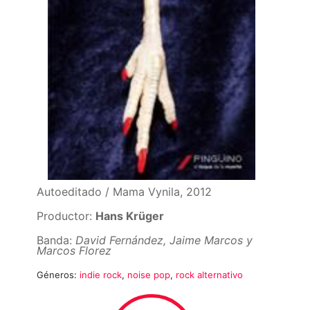
Autoeditado / Mama Vynila, 2012
Productor:
Hans Krüger
Banda:
David Fernández, Jaime Marcos y
Marcos Florez
Géneros:
indie rock
,
noise pop
,
rock alternativo