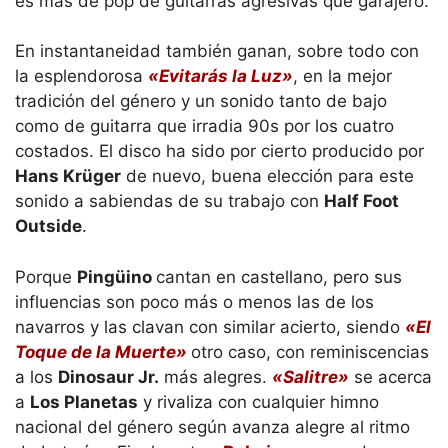
es más de pop de guitarras agresivas que garajero.
En instantaneidad también ganan, sobre todo con
la esplendorosa
«Evitarás la Luz»
, en la mejor
tradición del género y un sonido tanto de bajo
como de guitarra que irradia 90s por los cuatro
costados. El disco ha sido por cierto producido por
Hans Krüger
de nuevo, buena elección para este
sonido a sabiendas de su trabajo con
Half Foot
Outside
.
Porque
Pingüino
cantan en castellano, pero sus
influencias son poco más o menos las de los
navarros y las clavan con similar acierto, siendo
«El
Toque de la Muerte»
otro caso, con reminiscencias
a los
Dinosaur Jr.
más alegres.
«Salitre»
se acerca
a
Los Planetas
y rivaliza con cualquier himno
nacional del género según avanza alegre al ritmo