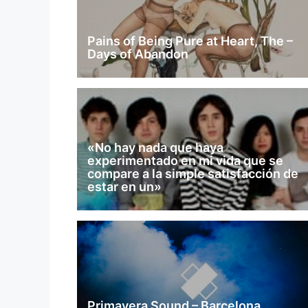
Pains of Being Pure at Heart, The –
Days of Abandon
«No hay nada que haya
experimentado en mi vida que se
compare a la simple satisfacción de
estar en un»
Primavera Sound – Barcelona