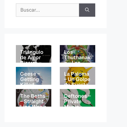
Buscar:
Triángulo
Los
de Amor
Thuthanak
Bizarro –
a – Los
Mi
Thuthanak
Catedral
a
Geese –
La Paloma
Getting
– Un Golpe
Killed
de Suerte
The Beths
Deftones –
– Straight
Private
Line Was a
Music
Lie