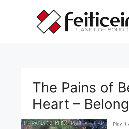
Saltar
al
contenido
The Pains of B
Heart – Belong
Play It