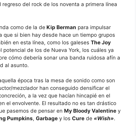
l regreso del rock de los noventa a primera línea
anda como de la de
Kip Berman
para impulsar
 Ya que si bien hay desde hace un tiempo grupos
bién en esta línea, como los galeses
The Joy
l potencial de los de Nueva York, los cuáles ya
bre cómo debería sonar una banda ruidosa afín a
d al asunto.
 aquella época tras la mesa de sonido como son
uctor/mezclador han conseguido densificar el
concreción, a la vez que hacían hincapié en el
n el envolvente. El resultado no es tan drástico
que pasemos de pensar en
My Bloody Valentine
y
ng Pumpkins
,
Garbage
y los
Cure
de
«Wish»
.