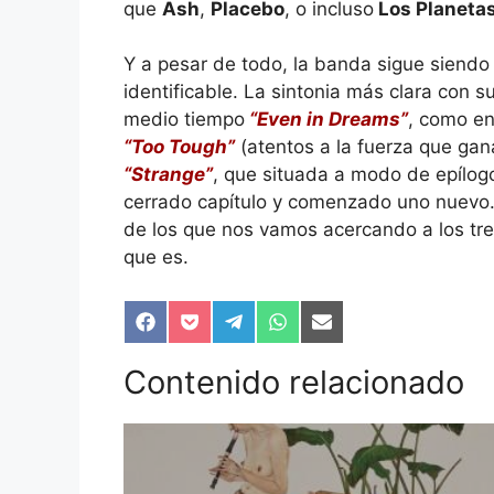
que
Ash
,
Placebo
, o incluso
Los Planeta
Y a pesar de todo, la banda sigue siendo
identificable. La sintonia más clara con 
medio tiempo
“Even in Dreams”
, como en
“Too Tough”
(atentos a la fuerza que gan
“Strange”
, que situada a modo de epílog
cerrado capítulo y comenzado uno nuevo.
de los que nos vamos acercando a los tr
que es.
Compartir
Compartir
Compartir
Compartir
Compartir
en
en
en
en
en
Facebook
Pocket
Telegram
WhatsApp
Email
Contenido relacionado