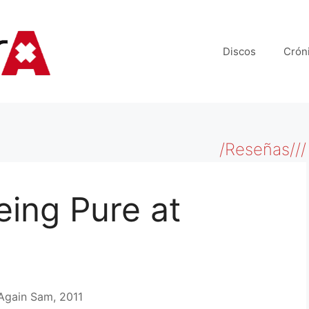
Discos
Crón
/Reseñas///
eing Pure at
 Again Sam, 2011