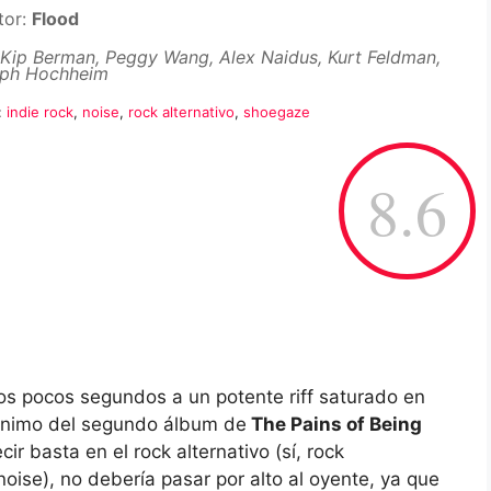
tor:
Flood
Kip Berman, Peggy Wang, Alex Naidus, Kurt Feldman,
oph Hochheim
:
indie rock
,
noise
,
rock alternativo
,
shoegaze
8.6
os pocos segundos a un potente riff saturado en
ónimo del segundo álbum de
The Pains of Being
ir basta en el rock alternativo (sí, rock
 noise), no debería pasar por alto al oyente, ya que