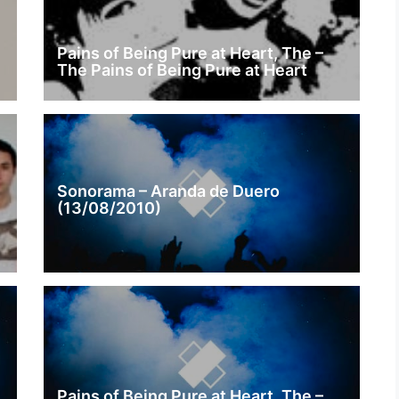
Pains of Being Pure at Heart, The –
The Pains of Being Pure at Heart
Sonorama – Aranda de Duero
(13/08/2010)
Pains of Being Pure at Heart, The –