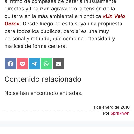
al ritmo de compases de batería inusualmente
directos y finalizan agravando la tensión de la
guitarra en la más ambiental e hipnótica
«Un Velo
Ocre»
. Desde luego no es la suya una propuesta
para todos los públicos, pero sí es una muy
personal y rotunda, que combina intensidad y
matices de forma certera.
Compartir
Compartir
Compartir
Compartir
Compartir
en
en
en
en
en
Facebook
Pocket
Telegram
WhatsApp
Email
Contenido relacionado
No se han encontrado entradas.
1 de enero de 2010
Por
Sprnknwn