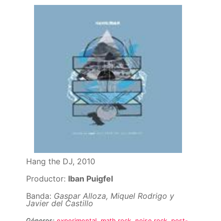
Hang the DJ, 2010
Productor:
Iban Puigfel
Banda:
Gaspar Alloza, Miquel Rodrigo y
Javier del Castillo
Géneros:
experimental
,
math rock
,
noise rock
,
post-