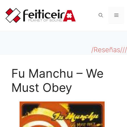
Saltar
al
Men
contenido
/Reseñas///
Fu Manchu – We
Must Obey