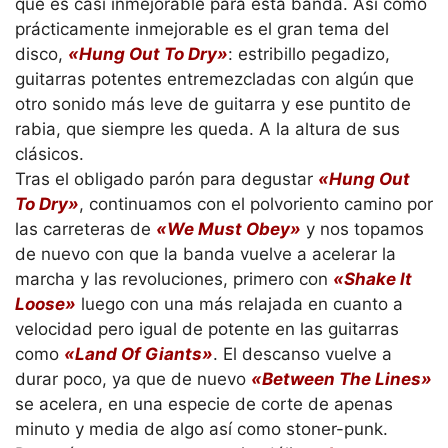
que es casi inmejorable para esta banda. Así como
prácticamente inmejorable es el gran tema del
disco,
«Hung Out To Dry»
: estribillo pegadizo,
guitarras potentes entremezcladas con algún que
otro sonido más leve de guitarra y ese puntito de
rabia, que siempre les queda. A la altura de sus
clásicos.
Tras el obligado parón para degustar
«Hung Out
To Dry»
, continuamos con el polvoriento camino por
las carreteras de
«We Must Obey»
y nos topamos
de nuevo con que la banda vuelve a acelerar la
marcha y las revoluciones, primero con
«Shake It
Loose»
luego con una más relajada en cuanto a
velocidad pero igual de potente en las guitarras
como
«Land Of Giants»
. El descanso vuelve a
durar poco, ya que de nuevo
«Between The Lines»
se acelera, en una especie de corte de apenas
minuto y media de algo así como stoner-punk.