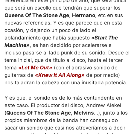
referencia en este principio de año, que será difícil
que será un escollo que tendrán que superar los
Queens Of The Stone Age
,
Hermano
, etc en sus
nuevas referencias. Y es que parece que en esta
ocasión, y dejando un poco de lado el
ablandamiento que había supuesto
«Start The
Machine»
, se han decidido por acelerarse e
incluso pasarse al lado punk de su sonido. Desde el
tema inicial, que da titulo al disco, hasta el tercer
tema
«Let Me Out»
(con el abrasivo sonido de
guitarras de
«Knew It All Along»
de por medio)
nos taladran la cabeza con una inusitada potencia.
Y es que, el sonido es de lo más contundente en
este caso. El productor del disco, Andrew Alekel
(
Queens Of The Stone Age
,
Melvins
…), junto a los
propios miembros de la banda han conseguido
sacar un sonido que casi nos atreveríamos a decir