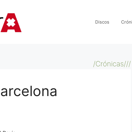
Discos
Crón
/Crónicas///
arcelona