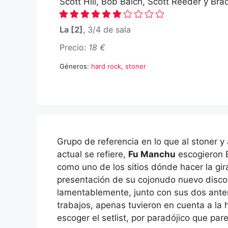
Scott Hill, Bob Balch, Scott Reeder y Bra
La [2]
, 3/4 de sala
Precio:
18 €
Géneros:
hard rock
,
stoner
Grupo de referencia en lo que al stoner y 
actual se refiere,
Fu Manchu
escogieron 
como uno de los sitios dónde hacer la gir
presentación de su cojonudo nuevo disco
lamentablemente, junto con sus dos ante
trabajos, apenas tuvieron en cuenta a la 
escoger el setlist, por paradójico que par