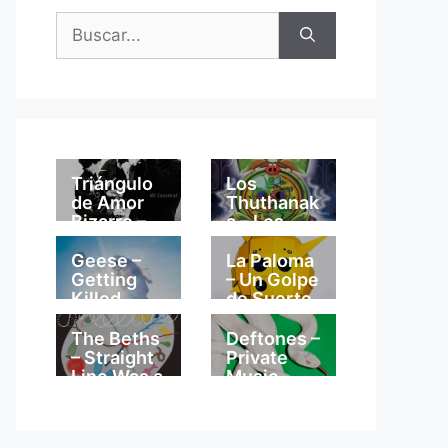
Buscar:
Triángulo
Los
de Amor
Thuthanak
Bizarro –
a – Los
Mi
Thuthanak
Catedral
a
Geese –
La Paloma
Getting
– Un Golpe
Killed
de Suerte
The Beths
Deftones –
– Straight
Private
Line Was a
Music
Lie