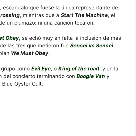
, escandalo que fuese la única representante de
Crossing
, mientras que a
Start The Machine
, el
 de un plumazo: ni una canción tocaron.
st Obey
, se echó muy en falta la inclusión de más
 de las tres que metieron fue
Sensei vs Sensei
:
oblan
We Must Obey
.
l grupo como
Evil Eye
, o
King of the road
; y en la
n del concierto terminando con
Boogie Van
y
e Blue Oyster Cult.