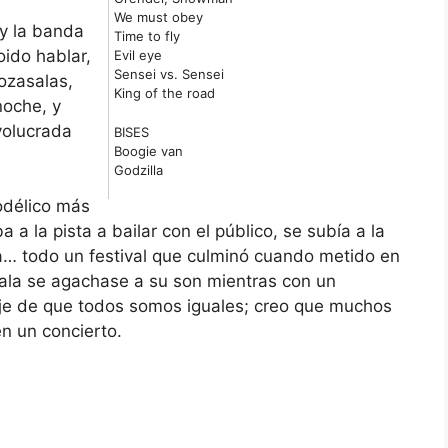
We must obey
y la banda
Time to fly
ido hablar,
Evil eye
Sensei vs. Sensei
ozasalas,
King of the road
noche, y
volucrada
BISES
Boogie van
Godzilla
odélico más
 a la pista a bailar con el público, se subía a la
… todo un festival que culminó cuando metido en
sala se agachase a su son mientras con un
aje de que todos somos iguales; creo que muchos
n un concierto.