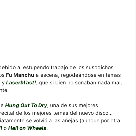
debido al estupendo trabajo de los susodichos
tos
Fu Manchu
a escena, regodeándose en temas
e
y
Laserbl’ast!
, que si bien no sonaban nada mal,
nte.
 de
Hung Out To Dry
, una de sus mejores
 recital de los mejores temas del nuevo disco…
atamente se volvió a las añejas (aunque por otra
I
o
Hell on Wheels
.