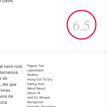
d Davis.
6.5
Pigeon Toe
al hard rock
Laserbl’ast!
Barcelona
Redline
a de
Hung Out To Dry
, del que
Eating Dust
Weird Beard
riores
Saturn III
hora de
Hell On Wheels
ezca.
Mongoose
Grendel, Snowman