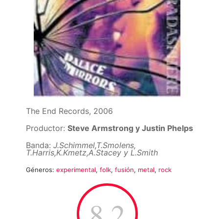
The End Records, 2006
Productor:
Steve Armstrong y Justin Phelps
Banda:
J.Schimmel,T.Smolens,
T.Harris,K.Kmetz,A.Stacey y L.Smith
Géneros:
experimental
,
folk
,
fusión
,
metal
,
rock
8.2