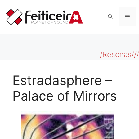
Saltar
al
Men
contenido
/Reseñas///
Estradasphere –
Palace of Mirrors