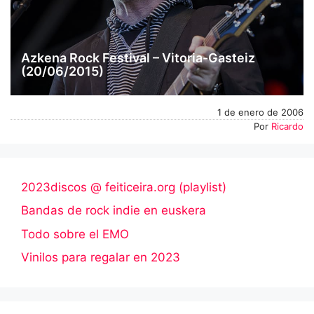
Azkena Rock Festival – Vitoria-Gasteiz
(20/06/2015)
1 de enero de 2006
Por
Ricardo
2023discos @ feiticeira.org (playlist)
Bandas de rock indie en euskera
Todo sobre el EMO
Vinilos para regalar en 2023