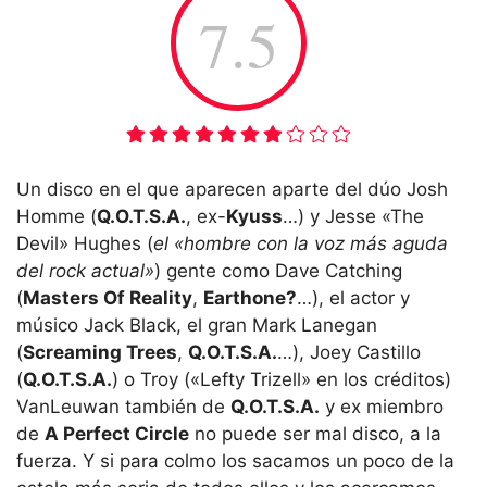
7.5
Un disco en el que aparecen aparte del dúo Josh
Homme (
Q.O.T.S.A.
, ex-
Kyuss
…) y Jesse «The
Devil» Hughes (
el «hombre con la voz más aguda
del rock actual»
) gente como Dave Catching
(
Masters Of Reality
,
Earthone?
…), el actor y
músico Jack Black, el gran Mark Lanegan
(
Screaming Trees
,
Q.O.T.S.A.
…), Joey Castillo
(
Q.O.T.S.A.
) o Troy («Lefty Trizell» en los créditos)
VanLeuwan también de
Q.O.T.S.A.
y ex miembro
de
A Perfect Circle
no puede ser mal disco, a la
fuerza. Y si para colmo los sacamos un poco de la