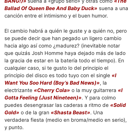
BANG!)»
suena a «grupo serio» y otras como
«The
Ballad Of Queen Bee And Baby Duck»
suena a una
canción entre el intimismo y el buen humor.
El cambio habrá a quién le guste y a quién no, pero
se puede decir que han pegado un ligero cambio
hacia algo así como ¿madurez? (inevitable notar
que quizás Josh Homme haya dejado más de lado
la gracia de estar en la batería todo el tiempo). En
cualquier caso, si te gusto lo del principio el
principio del disco es todo tuyo con el single
«I
Want You Soo Hard (Boy’s Bad News)»
, la
electrizante
«Cherry Cola»
o la muy guitarrera
«I
Gotta Feeling (Just Nineteen)»
. Y para colmo
puedes desengrasar las caderas a ritmo de
«Solid
Gold»
o de la gran
«Shasta Beast»
. Una
verdadera fiesta (medio en broma/medio en serio),
y punto.