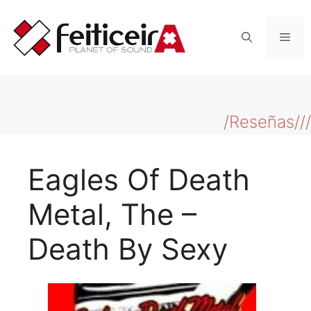
Saltar
al
Men
contenido
/Reseñas///
Eagles Of Death
Metal, The –
Death By Sexy