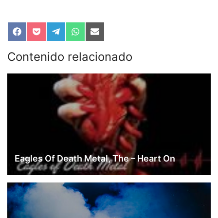
Compartir
Compartir
Compartir
Compartir
Compartir
en
en
en
en
en
Facebook
Pocket
Telegram
WhatsApp
Email
Contenido relacionado
Eagles Of Death Metal, The – Heart On