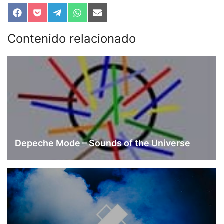
Compartir
Compartir
Compartir
Compartir
Compartir
en
en
en
en
en
Facebook
Pocket
Telegram
WhatsApp
Email
Contenido relacionado
Depeche Mode – Sounds of the Universe