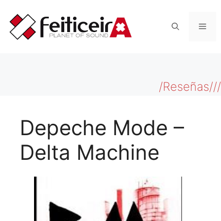
Saltar
al
Men
contenido
/Reseñas///
Depeche Mode –
Delta Machine