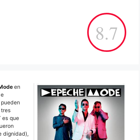
8.7
 Mode
en
de
d pueden
 tres
Y es que
fueron
 dignidad),