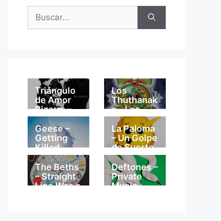
Buscar:
Triángulo
Los
de Amor
Thuthanak
Bizarro –
a – Los
Mi
Thuthanak
Catedral
a
Geese –
La Paloma
Getting
– Un Golpe
Killed
de Suerte
The Beths
Deftones –
– Straight
Private
Line Was a
Music
Lie