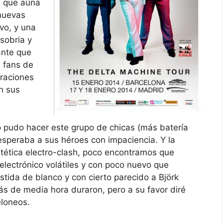
, que aúna
 nuevas
vo, y una
sobria y
ante que
s fans de
eraciones
n sus
o pudo hacer este grupo de chicas (más batería
esperaba a sus héroes con impaciencia. Y la
tética electro-clash, poco encontramos que
electrónico volátiles y con poco nuevo que
tida de blanco y con cierto parecido a Björk
ás de media hora duraron, pero a su favor diré
eloneos.