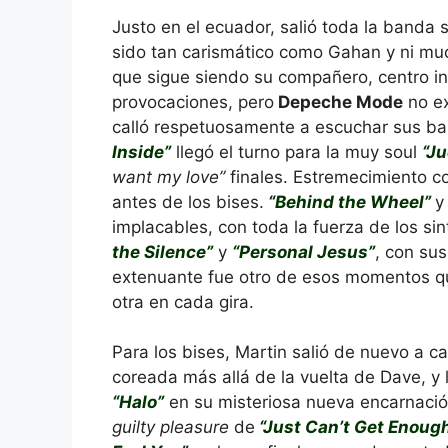
Justo en el ecuador, salió toda la banda 
sido tan carismático como Gahan y ni mu
que sigue siendo su compañero, centro in
provocaciones, pero
Depeche Mode
no ex
calló respetuosamente a escuchar sus bal
Inside”
llegó el turno para la muy soul
“J
want my love”
finales. Estremecimiento col
antes de los bises.
“Behind the Wheel”
y
implacables, con toda la fuerza de los sin
the Silence”
y
“Personal Jesus”
, con sus
extenuante fue otro de esos momentos que
otra en cada gira.
Para los bises, Martin salió de nuevo a ca
coreada más allá de la vuelta de Dave, y l
“Halo”
en su misteriosa nueva encarnació
guilty pleasure
de
“Just Can’t Get Enoug