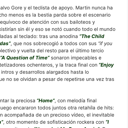
salvo Gore y el teclista de apoyo. Martin nunca ha
cho menos es la bestia parda sobre el escenario
equívoco de atención con sus bailoteos y
istirían sin él y eso se notó cuando todo el mundo
adas al teclado: tras una anodina
“The Child
udas”
, que nos sobrecogió a todos con sus
“if you
ectivo y vuelta del resto para el último tercio
“A Question of Time”
sonaron impecables e
tetizadores ochenteros, y la traca final con
“Enjoy
 intros y desarrollos alargados hasta lo
 no se olvidan a pesar de repetirse una vez tras
ntar la preciosa
“Home”
, con melodía final
uego encararon todos juntos otra retahíla de hits:
n acompañada de un precioso vídeo, el inevitable
h”
, otro momento de sofisticación rockera con
“I