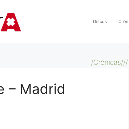
Discos
Crón
/Crónicas///
 – Madrid