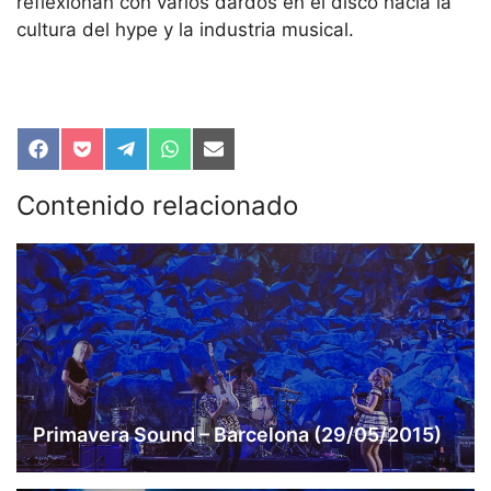
reflexionan con varios dardos en el disco hacia la
cultura del hype y la industria musical.
Compartir
Compartir
Compartir
Compartir
Compartir
en
en
en
en
en
Facebook
Pocket
Telegram
WhatsApp
Email
Contenido relacionado
Primavera Sound – Barcelona (29/05/2015)