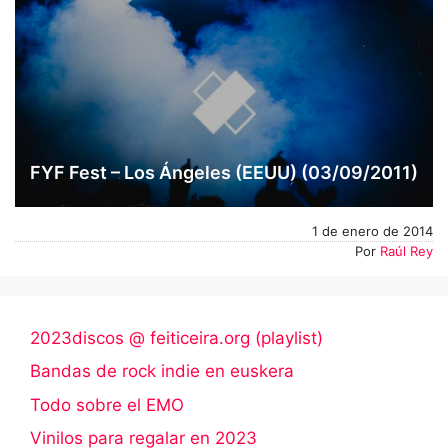
FYF Fest – Los Ángeles (EEUU) (03/09/2011)
1 de enero de 2014
Por
Raúl Rey
2023discos @ feiticeira.org (playlist)
Bandas de rock indie en euskera
Todo sobre el EMO
Vinilos para regalar en 2023