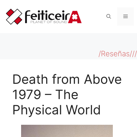
Saltar
al
Men
contenido
/Reseñas///
Death from Above
1979 – The
Physical World