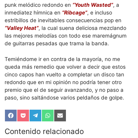
punk melódico redondo en
“Youth Wasted”
, a
inmediatez hímnica en
“Ribcage”
, e incluso
estribillos de inevitables consecuencias pop en
“Valley Heat”
, la cual suena deliciosa mezclando
las mejores melodías con todo ese maremágnum
de guitarras pesadas que trama la banda.
Temiéndome ir en contra de la mayoría, no me
queda más remedio que volver a decir que estos
cinco capos han vuelto a completar un disco tan
redondo que en mi opinión no podría tener otro
premio que el de seguir avanzando, y no paso a
paso, sino saltándose varios peldaños de golpe.
Compartir
Compartir
Compartir
Compartir
Compartir
en
en
en
en
en
Facebook
Pocket
Telegram
WhatsApp
Email
Contenido relacionado