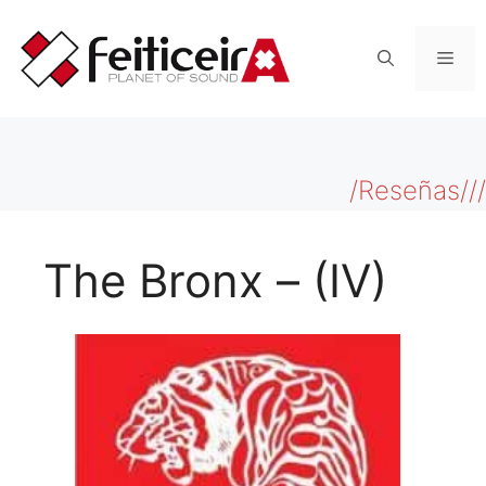
Saltar
al
Men
contenido
/Reseñas///
The Bronx – (IV)