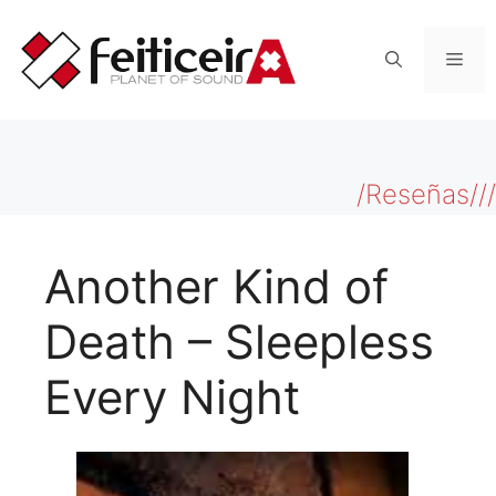
Saltar
al
Men
contenido
/Reseñas///
Another Kind of
Death – Sleepless
Every Night