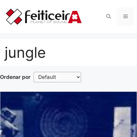
Saltar
al
Men
contenido
jungle
Ordenar por