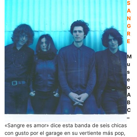
S
A
N
G
R
E
M
u
s
e
o
A
B
C
–
«Sangre es amor» dice esta banda de seis chicas
con gusto por el garage en su vertiente más pop,