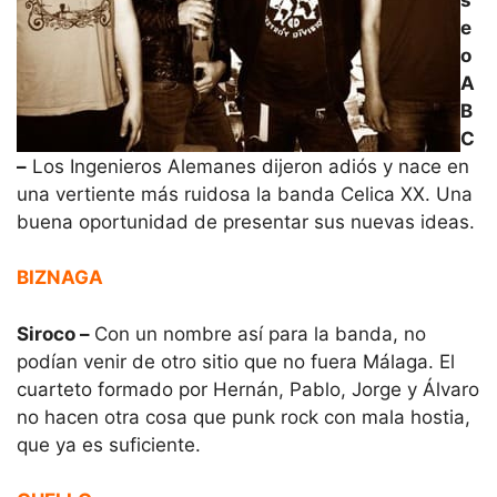
e
o
A
B
C
–
Los Ingenieros Alemanes dijeron adiós y nace en
una vertiente más ruidosa la banda Celica XX. Una
buena oportunidad de presentar sus nuevas ideas.
BIZNAGA
Siroco –
Con un nombre así para la banda, no
podían venir de otro sitio que no fuera Málaga. El
cuarteto formado por Hernán, Pablo, Jorge y Álvaro
no hacen otra cosa que punk rock con mala hostia,
que ya es suficiente.