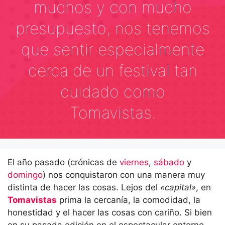
muchos y con mucho
presupuesto, nos tenemos
que sentir especialmente
cerca de un festival tan
cuidado como
Tomavistas.
El año pasado (crónicas de
viernes
,
sábado
y
domingo
) nos conquistaron con una manera muy
distinta de hacer las cosas. Lejos del
«capital»
, en
Tomavistas
prima la cercanía, la comodidad, la
honestidad y el hacer las cosas con cariño. Si bien