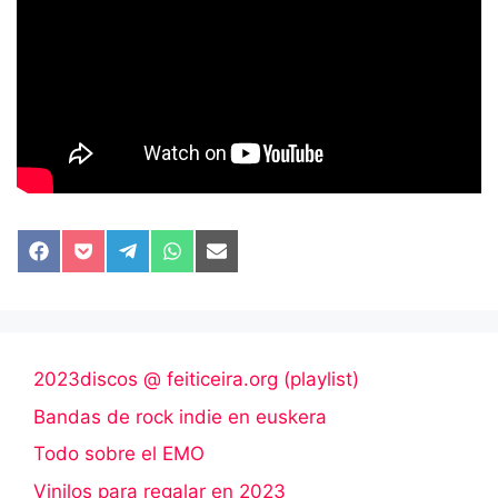
Compartir
Compartir
Compartir
Compartir
Compartir
en
en
en
en
en
Facebook
Pocket
Telegram
WhatsApp
Email
2023discos @ feiticeira.org (playlist)
Bandas de rock indie en euskera
Todo sobre el EMO
Vinilos para regalar en 2023