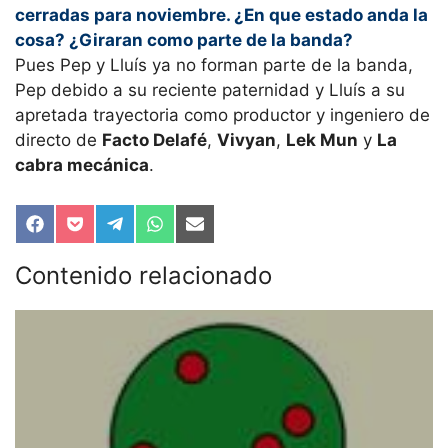
cerradas para noviembre. ¿En que estado anda la
cosa? ¿Giraran como parte de la banda?
Pues Pep y Lluís ya no forman parte de la banda,
Pep debido a su reciente paternidad y Lluís a su
apretada trayectoria como productor y ingeniero de
directo de
Facto Delafé
,
Vivyan
,
Lek Mun
y
La
cabra mecánica
.
Compartir
Compartir
Compartir
Compartir
Compartir
en
en
en
en
en
Facebook
Pocket
Telegram
WhatsApp
Email
Contenido relacionado