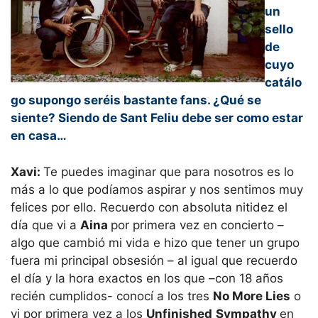
un
sello
de
cuyo
catálo
go supongo seréis bastante fans. ¿Qué se
siente? Siendo de Sant Feliu debe ser como estar
en casa…
Xavi:
Te puedes imaginar que para nosotros es lo
más a lo que podíamos aspirar y nos sentimos muy
felices por ello. Recuerdo con absoluta nitidez el
día que vi a
Aina
por primera vez en concierto –
algo que cambió mi vida e hizo que tener un grupo
fuera mi principal obsesión – al igual que recuerdo
el día y la hora exactos en los que –con 18 años
recién cumplidos- conocí a los tres
No More Lies
o
vi por primera vez a los
Unfinished
Sympathy
en