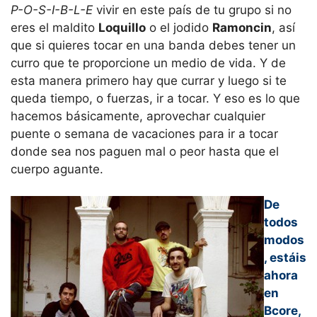
P-O-S-I-B-L-E
vivir en este país de tu grupo si no
eres el maldito
Loquillo
o el jodido
Ramoncin
, así
que si quieres tocar en una banda debes tener un
curro que te proporcione un medio de vida. Y de
esta manera primero hay que currar y luego si te
queda tiempo, o fuerzas, ir a tocar. Y eso es lo que
hacemos básicamente, aprovechar cualquier
puente o semana de vacaciones para ir a tocar
donde sea nos paguen mal o peor hasta que el
cuerpo aguante.
De
todos
modos
, estáis
ahora
en
Bcore,