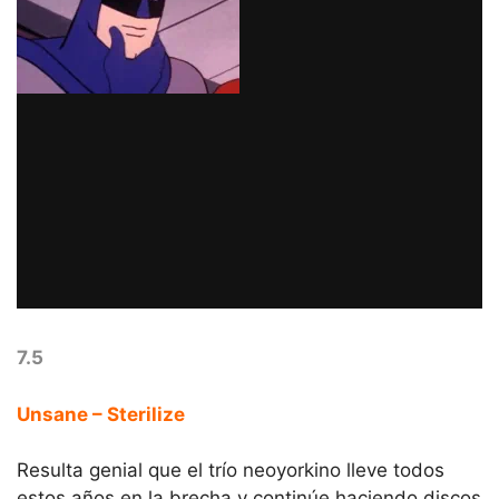
7.5
Unsane – Sterilize
Resulta genial que el trío neoyorkino lleve todos
estos años en la brecha y continúe haciendo discos