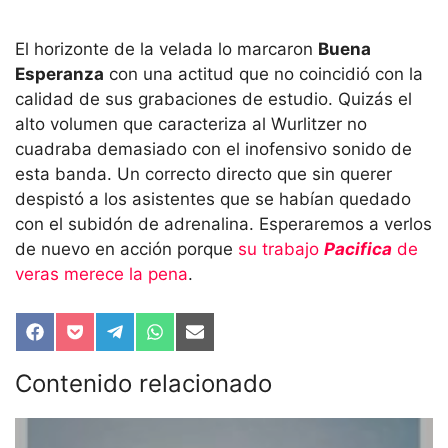
El horizonte de la velada lo marcaron
Buena
Esperanza
con una actitud que no coincidió con la
calidad de sus grabaciones de estudio. Quizás el
alto volumen que caracteriza al Wurlitzer no
cuadraba demasiado con el inofensivo sonido de
esta banda. Un correcto directo que sin querer
despistó a los asistentes que se habían quedado
con el subidón de adrenalina. Esperaremos a verlos
de nuevo en acción porque
su trabajo
Pacifica
de
veras merece la pena
.
Compartir
Compartir
Compartir
Compartir
Compartir
en
en
en
en
en
Facebook
Pocket
Telegram
WhatsApp
Email
Contenido relacionado