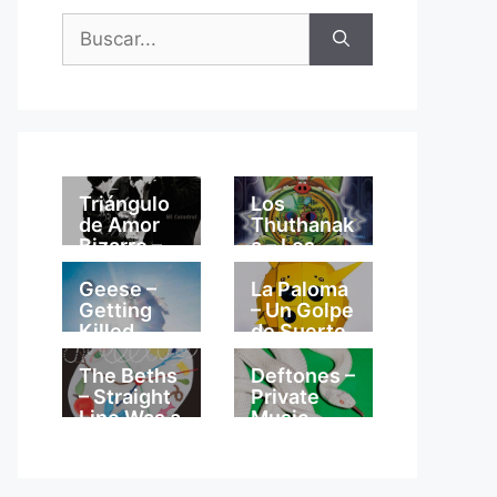
Buscar:
Triángulo
Los
de Amor
Thuthanak
Bizarro –
a – Los
Mi
Thuthanak
Catedral
a
Geese –
La Paloma
Getting
– Un Golpe
Killed
de Suerte
The Beths
Deftones –
– Straight
Private
Line Was a
Music
Lie