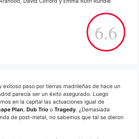
 Arahood, David Clifford y Emma Ruth Rundle
6.6
 exitoso paso por tierras madrileñas de hace un
rid parecía ser un éxito asegurado. Luego
mos en la capital las actuaciones igual de
cape Plan
,
Dub Trio
o
Tragedy
. ¿Demasiada
nda de post-metal, no sabemos que tal se dieron