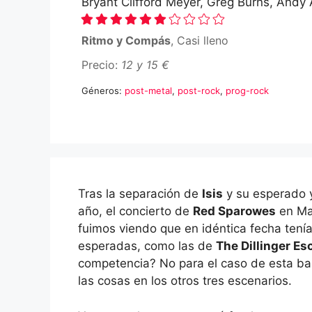
Bryant Clifford Meyer, Greg Burns, Andy
Ritmo y Compás
, Casi lleno
Precio:
12 y 15 €
Géneros:
post-metal
,
post-rock
,
prog-rock
Tras la separación de
Isis
y su esperado y
año, el concierto de
Red Sparowes
en Mad
fuimos viendo que en idéntica fecha tenía
esperadas, como las de
The Dillinger Es
competencia? No para el caso de esta ba
las cosas en los otros tres escenarios.