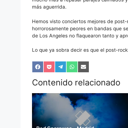
más aguerrida.
Hemos visto conciertos mejores de post-r
horrorosamente peores en bandas que se
de Los Angeles no flaquearon tanto y ap
Lo que ya sobra decir es que el post-ro
Compartir
Compartir
Compartir
Compartir
Compartir
en
en
en
en
en
Facebook
Pocket
Telegram
WhatsApp
Email
Contenido relacionado