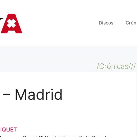
Discos
Crón
/Crónicas///
 – Madrid
IQUET