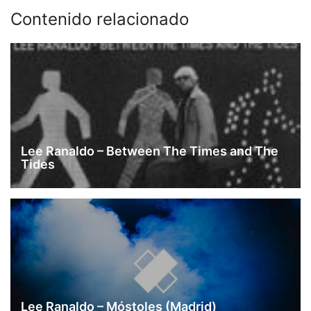
Facebook
Pocket
Telegram
WhatsApp
Email
Contenido relacionado
Lee Ranaldo – Between The Times and The
Tides
Lee Ranaldo – Móstoles (Madrid)