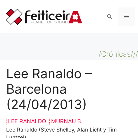
Saltar
al
Men
contenido
/Crónicas///
Lee Ranaldo –
Barcelona
(24/04/2013)
LEE RANALDO
MURNAU B.
Lee Ranaldo (Steve Shelley, Alan Licht y Tim
Luntzel)