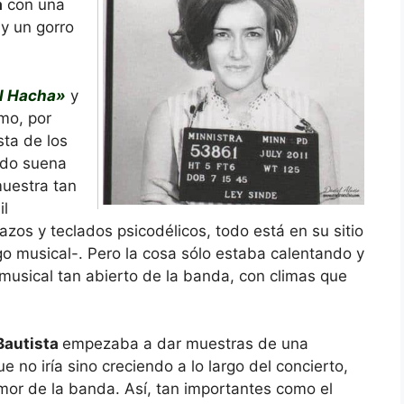
a
con una
y un gorro
l Hacha»
y
mo, por
sta de los
Todo suena
uestra tan
il
razos y teclados psicodélicos, todo está en su sitio
ego musical-. Pero la cosa sólo estaba calentando y
l musical tan abierto de la banda, con climas que
Bautista
empezaba a dar muestras de una
 no iría sino creciendo a lo largo del concierto,
umor de la banda. Así, tan importantes como el