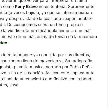
 tuvieron que volver para interpretar un tema
nda como
Pony Bravo
no es tontería. Sorprendente
rista (a veces bajista, ya que se intercambiaban
tiva y desprovista de la coartada «experimental»
nda. Desconocemos si era un tema propio o
e la vio disfrutando tocándola como la que más
seguir este clima más animado tenían en la recámara
edo»
.
a inédita aunque ya conocida por sus directos,
 cancionero lleno de mezcolanza. Su radiografía
gonista plumilla musical narrado por Pablo Peña
zo a fin de la canción. Así con este impacatante
 final de un concierto que finalizó con la banda
ntes, vaya.