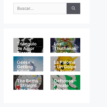
Buscar:
Triángulo
Los
de Amor
Thuthanak
Bizarro –
a – Los
Mi
Thuthanak
Catedral
a
Geese –
La Paloma
Getting
– Un Golpe
Killed
de Suerte
The Beths
Deftones –
– Straight
Private
Line Was a
Music
Lie