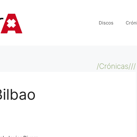
Discos
Crón
/Crónicas///
ilbao