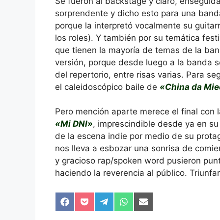
Se fueron al backstage y claro, enseguida
sorprendente y dicho esto para una ba
porque la interpretó vocalmente su guitar
los roles). Y también por su temática fes
que tienen la mayoría de temas de la ba
versión, porque desde luego a la banda s
del repertorio, entre risas varias. Para 
el caleidoscópico baile de
«China da Mi
Pero mención aparte merece el final con l
«Mi DNI»
, imprescindible desde ya en su
de la escena indie por medio de su prota
nos lleva a esbozar una sonrisa de comien
y gracioso rap/spoken word pusieron punto
haciendo la reverencia al público. Triunfa
Compartir
Compartir
Compartir
Compartir
Compartir
en
en
en
en
en