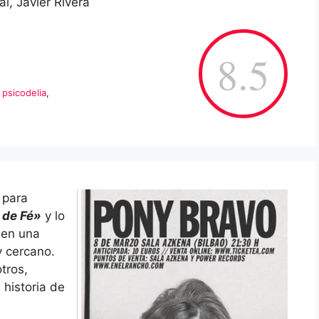
l, Javier Rivera
8.5
,
psicodelia
,
 para
 de Fé»
y lo
 en una
y cercano.
tros,
 historia de