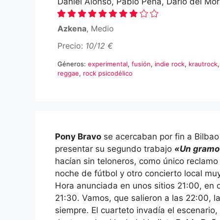
Daniel Alonso, Pablo Peña, Darío del Mora
Azkena
, Medio
Precio:
10/12 €
Géneros:
experimental
,
fusión
,
indie rock
,
krautrock
reggae
,
rock psicodélico
Pony Bravo
se acercaban por fin a Bilbao
presentar su segundo trabajo
«Un gramo
hacían sin teloneros, como único reclamo
noche de fútbol y otro concierto local mu
Hora anunciada en unos sitios 21:00, en o
21:30. Vamos, que salieron a las 22:00, la
siempre. El cuarteto invadía el escenario,