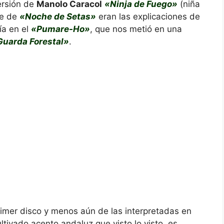
ersión de
Manolo Caracol
«Ninja de Fuego»
(niña
ve de
«Noche de Setas»
eran las explicaciones de
ía en el
«Pumare-Ho»
, que nos metió en una
Guarda Forestal»
.
mer disco y menos aún de las interpretadas en
ltivado acento andaluz que visto lo visto, es