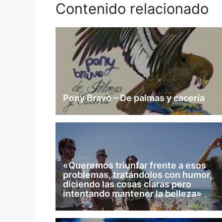
Facebook
Pocket
Telegram
WhatsApp
Email
Contenido relacionado
Pony Bravo – De palmas y cacería
«Queremos triunfar frente a esos
problemas, tratándolos con humor,
diciendo las cosas claras pero
intentando mantener la belleza»