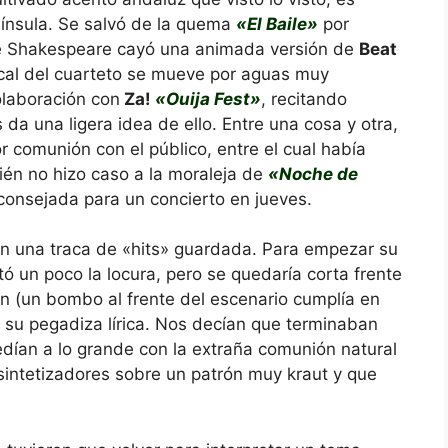
nínsula. Se salvó de la quema
«El Baile»
por
de Shakespeare cayó una animada versión de
Beat
ical del cuarteto se mueve por aguas muy
colaboración con
Za!
«Ouija Fest»
, recitando
da una ligera idea de ello. Entre una cosa y otra,
 comunión con el público, entre el cual había
ién no hizo caso a la moraleja de
«Noche de
aconsejada para un concierto en jueves.
an una traca de «hits» guardada. Para empezar su
ó un poco la locura, pero se quedaría corta frente
n (un bombo al frente del escenario cumplía en
 su pegadiza lírica. Nos decían que terminaban
dían a lo grande con la extraña comunión natural
sintetizadores sobre un patrón muy kraut y que