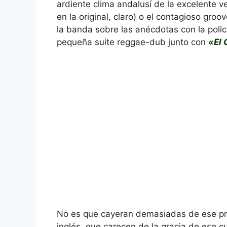
ardiente clima andalusí de la excelente v
en la original, claro) o el contagioso groo
la banda sobre las anécdotas con la polic
pequeña suite reggae-dub junto con
«El 
No es que cayeran demasiadas de ese pri
inglés, que carecen de la gracia de ese cu