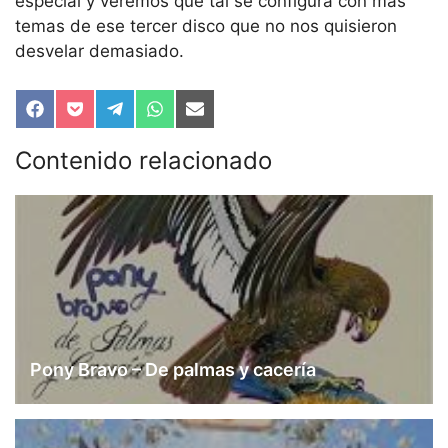
especial y veremos que tal se configura con más
temas de ese tercer disco que no nos quisieron
desvelar demasiado.
Compartir
Compartir
Compartir
Compartir
Compartir
en
en
en
en
en
Facebook
Pocket
Telegram
WhatsApp
Email
Contenido relacionado
Pony Bravo – De palmas y cacería