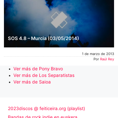
SOS 4.8 – Murcia (03/05/2014)
1 de marzo de 2013
Por
Raúl Rey
Ver más de Pony Bravo
Ver más de Los Separatistas
Ver más de Saioa
2023discos @ feiticeira.org (playlist)
Bandas de rock indie en euskera