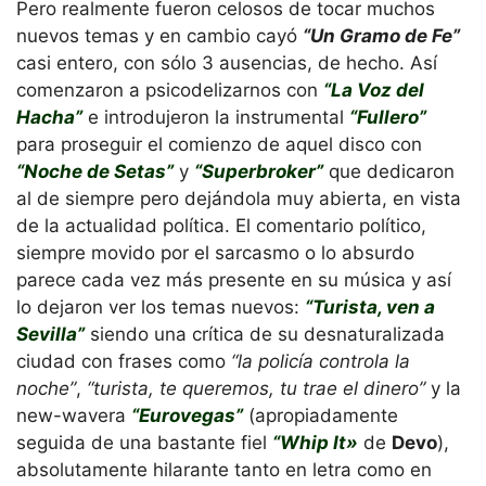
Pero realmente fueron celosos de tocar muchos
nuevos temas y en cambio cayó
“Un Gramo de Fe”
casi entero, con sólo 3 ausencias, de hecho. Así
comenzaron a psicodelizarnos con
“La Voz del
Hacha”
e introdujeron la instrumental
“Fullero”
para proseguir el comienzo de aquel disco con
“Noche de Setas”
y
“Superbroker”
que dedicaron
al de siempre pero dejándola muy abierta, en vista
de la actualidad política. El comentario político,
siempre movido por el sarcasmo o lo absurdo
parece cada vez más presente en su música y así
lo dejaron ver los temas nuevos:
“Turista, ven a
Sevilla”
siendo una crítica de su desnaturalizada
ciudad con frases como
“la policía controla la
noche”
,
“turista, te queremos, tu trae el dinero”
y la
new-wavera
“Eurovegas”
(apropiadamente
seguida de una bastante fiel
“Whip It»
de
Devo
),
absolutamente hilarante tanto en letra como en