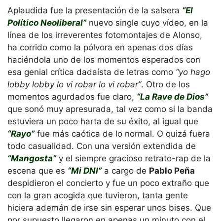
Aplaudida fue la presentación de la salsera
“El
Político Neoliberal”
nuevo single cuyo vídeo, en la
línea de los irreverentes fotomontajes de Alonso,
ha corrido como la pólvora en apenas dos días
haciéndola uno de los momentos esperados con
esa genial crítica dadaísta de letras como
“yo hago
lobby lobby lo vi robar lo vi robar”
. Otro de los
momentos agurdados fue claro,
“La Rave de Dios”
que sonó muy apresurada, tal vez como si la banda
estuviera un poco harta de su éxito, al igual que
“Rayo”
fue más caótica de lo normal. O quizá fuera
todo casualidad. Con una versión extendida de
“Mangosta”
y el siempre gracioso retrato-rap de la
escena que es
“Mi DNI”
a cargo de
Pablo Peña
despidieron el concierto y fue un poco extraño que
con la gran acogida que tuvieron, tanta gente
hiciera ademán de irse sin esperar unos bises. Que
por supuesto llegaron en apenas un minuto con el