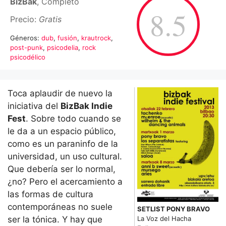
BizBak
, Completo
8.5
Precio:
Gratis
Géneros:
dub
,
fusión
,
krautrock
,
post-punk
,
psicodelia
,
rock
psicodélico
Toca aplaudir de nuevo la
iniciativa del
BizBak Indie
Fest
. Sobre todo cuando se
le da a un espacio público,
como es un paraninfo de la
universidad, un uso cultural.
Que debería ser lo normal,
¿no? Pero el acercamiento a
las formas de cultura
contemporáneas no suele
SETLIST PONY BRAVO
La Voz del Hacha
ser la tónica. Y hay que