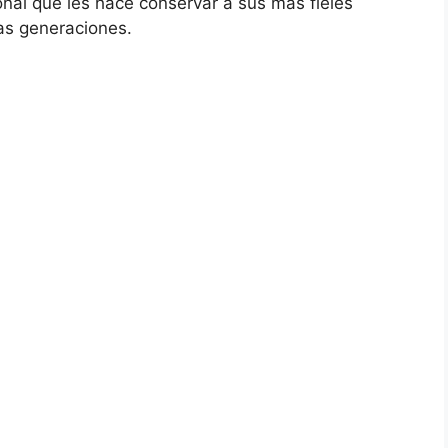
nal que les hace conservar a sus más fieles
as generaciones.