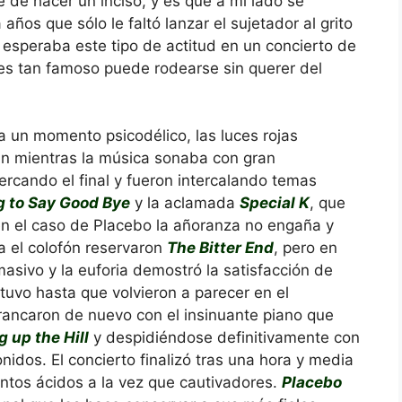
 de hacer un inciso, y es que a mi lado se
ños que sólo le faltó lanzar el sujetador al grito
 esperaba este tipo de actitud en un concierto de
 es tan famoso puede rodearse sin querer del
a un momento psicodélico, las luces rojas
n mientras la música sonaba con gran
cercando el final y fueron intercalando temas
 to Say Good Bye
y la aclamada
Special K
, que
 en el caso de Placebo la añoranza no engaña y
a el colofón reservaron
The Bitter End
, pero en
masivo y la euforia demostró la satisfacción de
tuvo hasta que volvieron a parecer en el
rrancaron de nuevo con el insinuante piano que
 up the Hill
y despidiéndose definitivamente con
nidos. El concierto finalizó tras una hora y media
tos ácidos a la vez que cautivadores.
Placebo