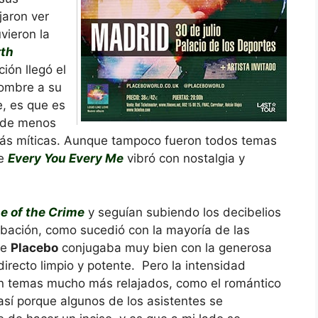
jaron ver
vieron la
rth
ción llegó el
nombre a su
e, es que es
ó de menos
más míticas. Aunque tampoco fueron todos temas
de
Every You Every Me
vibró con nostalgia y
e of the Crime
y seguían subiendo los decibelios
bación, como sucedió con la mayoría de las
de
Placebo
conjugaba muy bien con la generosa
directo limpio y potente. Pero la intensidad
n temas mucho más relajados, como el romántico
así porque algunos de los asistentes se