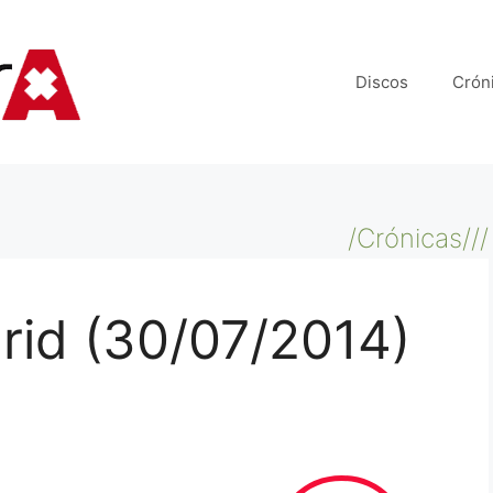
Discos
Crón
/Crónicas///
rid (30/07/2014)