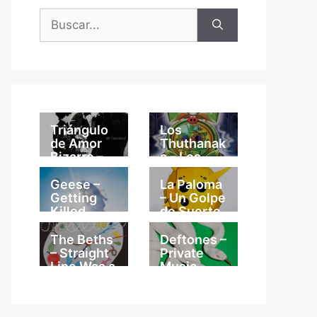
Buscar:
Triángulo
Los
de Amor
Thuthanak
Bizarro –
a – Los
Mi
Thuthanak
Catedral
a
Geese –
La Paloma
Getting
– Un Golpe
Killed
de Suerte
The Beths
Deftones –
– Straight
Private
Line Was a
Music
Lie