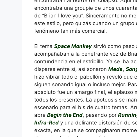
encontraban al borde del colapso. Aquí he
encontraba una groupie de unos cuarenta a
de “Brian I love you”. Sinceramente no me
este estilo, pero quizás cuando un grupo
fenómeno fan más comercial.
El tema
Space Monkey
sirvió como paso 
acompañaban a la penetrante voz de Bria
contundencia en el estribillo. Ya se iba a
dispares entre sí, así sonaron
Meds
,
Song
hizo vibrar todo el pabellón y reveló que
siguen sonando igual o incluso mejor. Par
absoluto fue un amargo final, el aplauso 
todos los presentes. La apoteosis se man
escenario para el bis de cuatro temas. A
abre
Begin the End
, pasando por
Running
Infra-Red
y una delirante distorsión de so
exacta, en la que se compaginaron momen