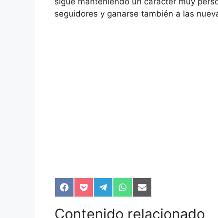
sigue manteniendo un carácter muy perso
seguidores y ganarse también a las nuev
Compartir
Compartir
Compartir
Compartir
Compartir
en
en
en
en
en
Facebook
Pocket
Telegram
WhatsApp
Email
Contenido relacionado