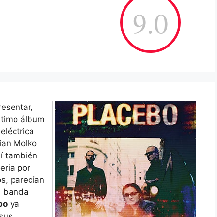
9.0
resentar,
último álbum
eléctrica
rian Molko
sí también
eria por
s, parecían
su banda
bo
ya
 sus