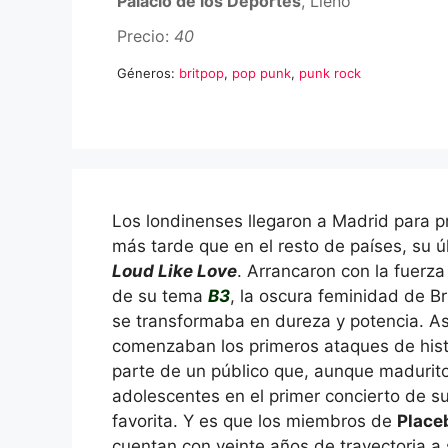
Palacio de los Deportes
, Lleno
Precio:
40
Géneros:
britpop
,
pop punk
,
punk rock
Los londinenses llegaron a Madrid para p
más tarde que en el resto de países, su 
Loud Like Love
. Arrancaron con la fuerza 
de su tema
B3
, la oscura feminidad de B
se transformaba en dureza y potencia. A
comenzaban los primeros ataques de hist
parte de un público que, aunque madurito
adolescentes en el primer concierto de 
favorita. Y es que los miembros de
Place
cuentan con veinte años de trayectoria a