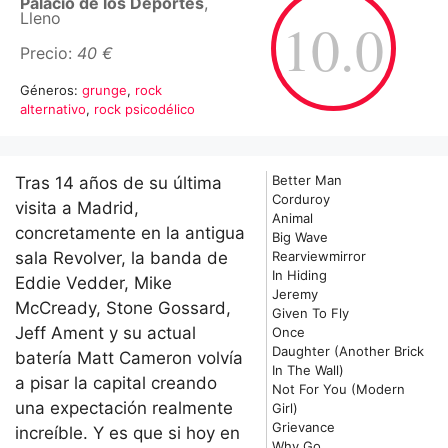
Palacio de los Deportes
,
Lleno
10.0
Precio:
40 €
Géneros:
grunge
,
rock
alternativo
,
rock psicodélico
Better Man
Tras 14 años de su última
Corduroy
visita a Madrid,
Animal
concretamente en la antigua
Big Wave
sala Revolver, la banda de
Rearviewmirror
In Hiding
Eddie Vedder, Mike
Jeremy
McCready, Stone Gossard,
Given To Fly
Jeff Ament y su actual
Once
Daughter (Another Brick
batería Matt Cameron volvía
In The Wall)
a pisar la capital creando
Not For You (Modern
una expectación realmente
Girl)
Grievance
increíble. Y es que si hoy en
Why Go