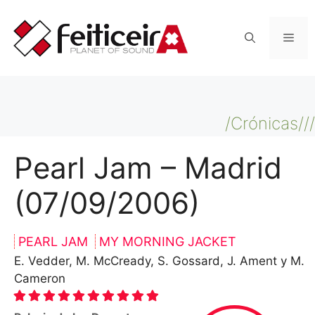
Saltar
al
Men
contenido
/Crónicas///
Pearl Jam – Madrid
(07/09/2006)
PEARL JAM
MY MORNING JACKET
E. Vedder, M. McCready, S. Gossard, J. Ament y M.
Cameron