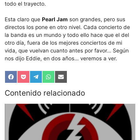
todo el trayecto.
Esta claro que
Pearl Jam
son grandes, pero sus
directos los pone en otro nivel. Cada concierto de
la banda es un mundo y todo ello hace que el del
otro día, fuera de los mejores conciertos de mi
vida, que vuelvan cuanto antes por favor… Según
nos dijo Eddie, en dos años… veremos a ver.
Compartir
Compartir
Compartir
Compartir
Compartir
en
en
en
en
en
Facebook
Pocket
Telegram
WhatsApp
Email
Contenido relacionado