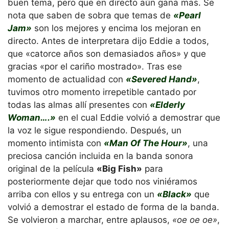
buen tema, pero que en directo aún gana mas. Se
nota que saben de sobra que temas de
«Pearl
Jam»
son los mejores y encima los mejoran en
directo. Antes de interpretara dijo Eddie a todos,
que «catorce años son demasiados años» y que
gracias «por el cariño mostrado». Tras ese
momento de actualidad con
«Severed Hand»
,
tuvimos otro momento irrepetible cantado por
todas las almas allí presentes con
«Elderly
Woman….»
en el cual Eddie volvió a demostrar que
la voz le sigue respondiendo. Después, un
momento intimista con
«Man Of The Hour»
, una
preciosa canción incluida en la banda sonora
original de la película
«Big Fish»
para
posteriormente dejar que todo nos viniéramos
arriba con ellos y su entrega con un
«Black»
que
volvió a demostrar el estado de forma de la banda.
Se volvieron a marchar, entre aplausos,
«oe oe oe»
,