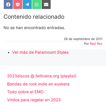
Compartir
Compartir
Compartir
Compartir
Compartir
en
en
en
en
en
Facebook
Pocket
Telegram
WhatsApp
Email
Contenido relacionado
No se han encontrado entradas.
28 de septiembre de 2011
Por
Raúl Rey
Ver más de Paramount Styles
2023discos @ feiticeira.org (playlist)
Bandas de rock indie en euskera
Todo sobre el EMO
Vinilos para regalar en 2023