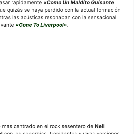
epasar rapidamente
«Como Un Maldito Guisante
que quizás se haya perdido con la actual formación
entras las acústicas resonaban con la sensacional
ivante
«Gone To Liverpool»
.
o mas centrado en el rock sesentero de
Neil
l
con las soberbias, trepidantes y vivas versiones