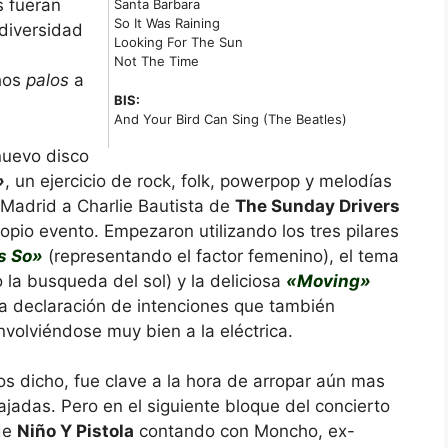
s fueran
Santa Barbara
So It Was Raining
diversidad
Looking For The Sun
Not The Time
hos
palos
a
BIS:
And Your Bird Can Sing (The Beatles)
nuevo disco
»
, un ejercicio de rock, folk, powerpop y melodías
 Madrid a Charlie Bautista de
The Sunday Drivers
opio evento. Empezaron utilizando los tres pilares
s So»
(representando el factor femenino), el tema
la busqueda del sol) y la deliciosa
«Moving»
a declaración de intenciones que también
volviéndose muy bien a la eléctrica.
s dicho, fue clave a la hora de arropar aún mas
jadas. Pero en el siguiente bloque del concierto
 de
Niño Y Pistola
contando con Moncho, ex-