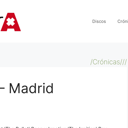
Discos
Crón
/Crónicas///
 – Madrid