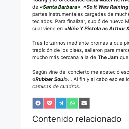
de
«Santa Barbara»
,
«So It Was Rainin
partes instrumentales cargadas de mucha 
teclados. Para finalizar, subió de nuevo M
cual viene en
«Niño Y Pistola as Arthur 
Tras forzarnos mediante bromas a que pid
tradición de los bises, salieron para mar
mucho más cercana a la de
The Jam
que 
Según vine del concierto me apeteció es
«Rubber Soul»
… Al fin y al cabo eso es 
camisas de cuadros
.
Compartir
Compartir
Compartir
Compartir
Compartir
en
en
en
en
en
Facebook
Pocket
Telegram
WhatsApp
Email
Contenido relacionado