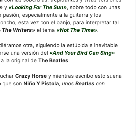
g»
y
«Looking For The Sun»
, sobre todo con unas
pasión, especialmente a la guitarra y los
oncho, esta vez con el banjo, para interpretar tal
& The Writers»
el tema
«Not The Time»
.
iéramos otra, siguiendo la estúpida e inevitable
carse una versión del
«And Your Bird Can Sing»
a la original de
The Beatles
.
cuchar
Crazy Horse
y mientras escribo esto suena
lo que son
Niño Y Pistola
,
unos
Beatles
con