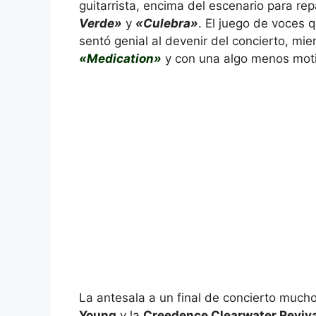
guitarrista, encima del escenario para r
Verde»
y
«Culebra»
. El juego de voces 
sentó genial al devenir del concierto, mi
«Medication»
y con una algo menos mot
La antesala a un final de concierto much
Young
y la
Creedence Clearwater Reviva