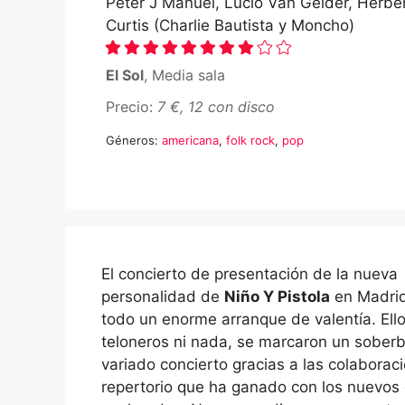
Peter J Manuel, Lucio Van Gelder, Herbert
Curtis (Charlie Bautista y Moncho)
El Sol
, Media sala
Precio:
7 €, 12 con disco
Géneros:
americana
,
folk rock
,
pop
El concierto de presentación de la nueva
personalidad de
Niño Y Pistola
en Madrid
todo un enorme arranque de valentía. Ello
teloneros ni nada, se marcaron un soberb
variado concierto gracias a las colaborac
repertorio que ha ganado con los nuevos