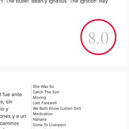
 'The Bullet' Bean y Ignatius 'The Ignition' Ray
8.0
She Was So
Catch The Sun
 fue ante
Moving
s, sin
Last Farewell
io y
We Both Know (Listen Girl)
Medication
iones y a un
Nanana
 caminos
Gone To Liverpool