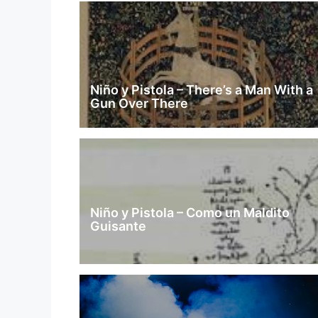
Niño y Pistola – There’s a Man With a
Gun Over There
Niño y Pistola – Como un Maldito
Guisante