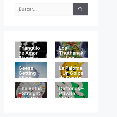
Buscar:
Triángulo
Los
de Amor
Thuthanak
Bizarro –
a – Los
Mi
Thuthanak
Catedral
a
Geese –
La Paloma
Getting
– Un Golpe
Killed
de Suerte
The Beths
Deftones –
– Straight
Private
Line Was a
Music
Lie