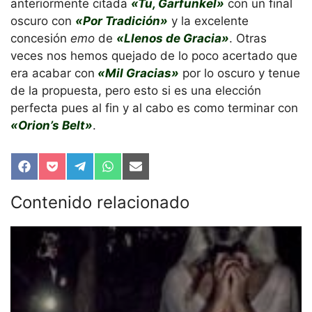
anteriormente citada
«Tu, Garfunkel»
con un final
oscuro con
«Por Tradición»
y la excelente
concesión
emo
de
«Llenos de Gracia»
. Otras
veces nos hemos quejado de lo poco acertado que
era acabar con
«Mil Gracias»
por lo oscuro y tenue
de la propuesta, pero esto si es una elección
perfecta pues al fin y al cabo es como terminar con
«Orion’s Belt»
.
Compartir
Compartir
Compartir
Compartir
Compartir
en
en
en
en
en
Facebook
Pocket
Telegram
WhatsApp
Email
Contenido relacionado