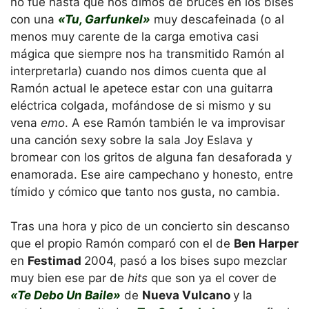
no fue hasta que nos dimos de bruces en los bises
con una
«Tu, Garfunkel»
muy descafeinada (o al
menos muy carente de la carga emotiva casi
mágica que siempre nos ha transmitido Ramón al
interpretarla) cuando nos dimos cuenta que al
Ramón actual le apetece estar con una guitarra
eléctrica colgada, mofándose de si mismo y su
vena
emo
. A ese Ramón también le va improvisar
una canción sexy sobre la sala Joy Eslava y
bromear con los gritos de alguna fan desaforada y
enamorada. Ese aire campechano y honesto, entre
tímido y cómico que tanto nos gusta, no cambia.
Tras una hora y pico de un concierto sin descanso
que el propio Ramón comparó con el de
Ben Harper
en
Festimad
2004, pasó a los bises supo mezclar
muy bien ese par de
hits
que son ya el cover de
«Te Debo Un Baile»
de
Nueva Vulcano
y la