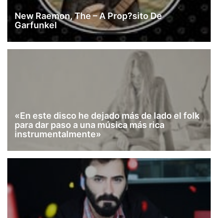
New Raemon, The – A Prop?sito De
Garfunkel
«En este disco he dejado más de lado el folk
para dar paso a una música más rica
instrumentalmente»