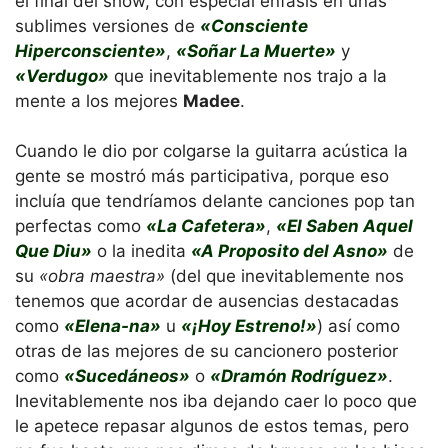
el final del show, con especial énfasis en unas
sublimes versiones de
«Consciente
Hiperconsciente»
,
«Soñar La Muerte»
y
«Verdugo»
que inevitablemente nos trajo a la
mente a los mejores
Madee
.
Cuando le dio por colgarse la guitarra acústica la
gente se mostró más participativa, porque eso
incluía que tendríamos delante canciones pop tan
perfectas como
«La Cafetera»
,
«El Saben Aquel
Que Diu»
o la inedita
«A Proposito del Asno»
de
su
«obra maestra»
(del que inevitablemente nos
tenemos que acordar de ausencias destacadas
como
«Elena-na»
u
«¡Hoy Estreno!»
) así como
otras de las mejores de su cancionero posterior
como
«Sucedáneos»
o
«Dramón Rodríguez»
.
Inevitablemente nos iba dejando caer lo poco que
le apetece repasar algunos de estos temas, pero