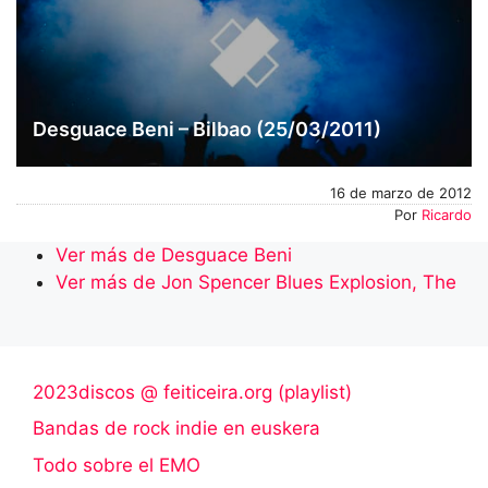
Desguace Beni – Bilbao (25/03/2011)
16 de marzo de 2012
Por
Ricardo
Ver más de Desguace Beni
Ver más de Jon Spencer Blues Explosion, The
2023discos @ feiticeira.org (playlist)
Bandas de rock indie en euskera
Todo sobre el EMO