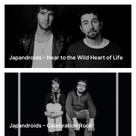
Japandroids – Near to the Wild Heart of Life
Japandroids – Celebration Rock