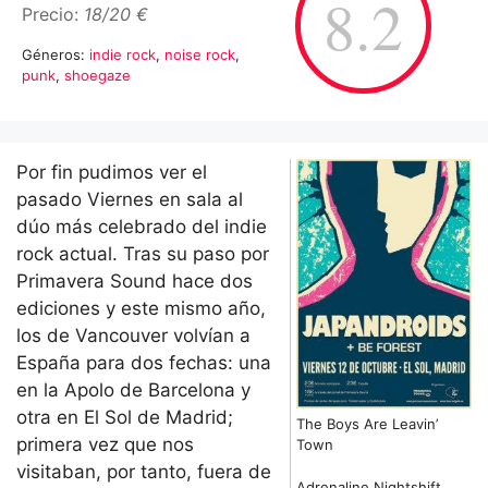
8.2
Precio:
18/20 €
Géneros:
indie rock
,
noise rock
,
punk
,
shoegaze
Por fin pudimos ver el
pasado Viernes en sala al
dúo más celebrado del indie
rock actual. Tras su paso por
Primavera Sound hace dos
ediciones y este mismo año,
los de Vancouver volvían a
España para dos fechas: una
en la Apolo de Barcelona y
otra en El Sol de Madrid;
The Boys Are Leavin’
primera vez que nos
Town
visitaban, por tanto, fuera de
Adrenaline Nightshift