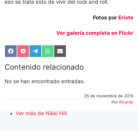
eso se trata esto de vivir del rock and roll.
Fotos por
Eriote
Ver galería completa en Flickr
Compartir
Compartir
Compartir
Compartir
Compartir
en
en
en
en
en
Facebook
Pocket
Telegram
WhatsApp
Email
Contenido relacionado
No se han encontrado entradas.
25 de noviembre de 2015
Por
Ricardo
Ver más de Nikki Hill