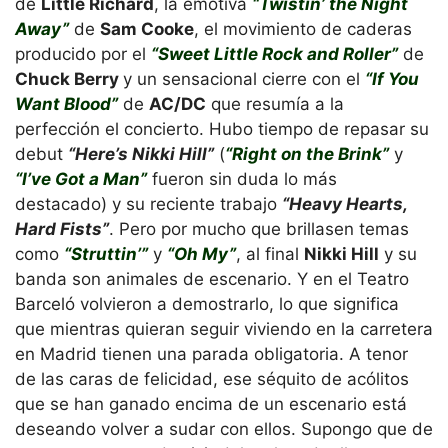
de
Little Richard
, la emotiva
“Twistin’ the Night
Away”
de
Sam Cooke
, el movimiento de caderas
producido por el
“Sweet Little Rock and Roller”
de
Chuck Berry
y un sensacional cierre con el
“If You
Want Blood”
de
AC/DC
que resumía a la
perfección el concierto. Hubo tiempo de repasar su
debut
“Here’s Nikki Hill”
(
“Right on the Brink”
y
“I’ve Got a Man”
fueron sin duda lo más
destacado) y su reciente trabajo
“Heavy Hearts,
Hard Fists”
. Pero por mucho que brillasen temas
como
“Struttin’”
y
“Oh My”
, al final
Nikki Hill
y su
banda son animales de escenario. Y en el Teatro
Barceló volvieron a demostrarlo, lo que significa
que mientras quieran seguir viviendo en la carretera
en Madrid tienen una parada obligatoria. A tenor
de las caras de felicidad, ese séquito de acólitos
que se han ganado encima de un escenario está
deseando volver a sudar con ellos. Supongo que de