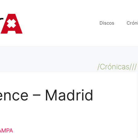
Discos
Crón
/Crónicas///
ence – Madrid
AMPA