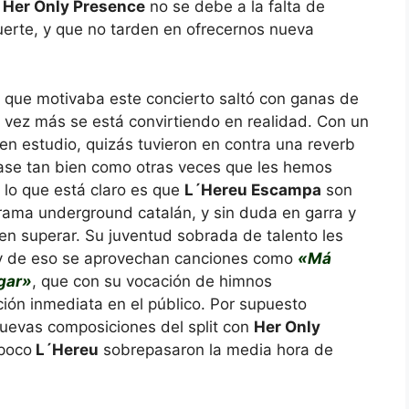
e
Her Only Presence
no se debe a la falta de
erte, y que no tarden en ofrecernos nueva
lit que motivaba este concierto saltó con ganas de
vez más se está convirtiendo en realidad. Con un
en estudio, quizás tuvieron en contra una reverb
ase tan bien como otras veces que les hemos
, lo que está claro es que
L´Hereu Escampa
son
rama underground catalán, y sin duda en garra y
en superar. Su juventud sobrada de talento les
y de eso se aprovechan canciones como
«Má
gar»
, que con su vocación de himnos
ción inmediata en el público. Por supuesto
uevas composiciones del split con
Her Only
poco
L´Hereu
sobrepasaron la media hora de