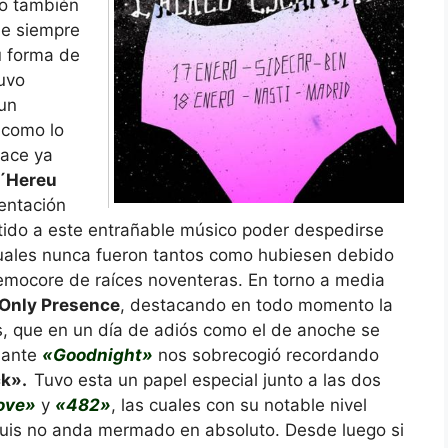
ro también
ue siempre
u forma de
tuvo
 un
 como lo
hace ya
´Hereu
sentación
tido a este entrañable músico poder despedirse
uales nunca fueron tantos como hubiesen debido
 emocore de raíces noventeras. En torno a media
 Only Presence
, destacando en todo momento la
, que en un día de adiós como el de anoche se
nante
«Goodnight»
nos sobrecogió recordando
ck».
Tuvo esta un papel especial junto a las dos
ove»
y
«482»
, las cuales con su notable nivel
Luis no anda mermado en absoluto. Desde luego si