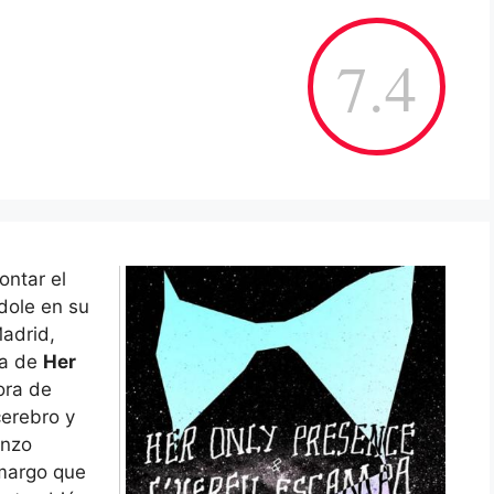
7.4
ontar el
dole en su
adrid,
da de
Her
ora de
cerebro y
enzo
amargo que