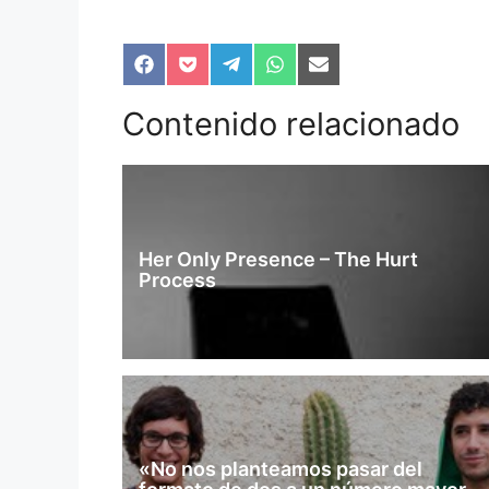
Compartir
Compartir
Compartir
Compartir
Compartir
en
en
en
en
en
Facebook
Pocket
Telegram
WhatsApp
Email
Contenido relacionado
Her Only Presence – The Hurt
Process
«No nos planteamos pasar del