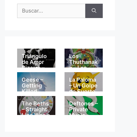
Buscar:
Triángulo
Los
de Amor
Thuthanak
Bizarro –
a – Los
Mi
Thuthanak
Catedral
a
Geese –
La Paloma
Getting
– Un Golpe
Killed
de Suerte
The Beths
Deftones –
– Straight
Private
Line Was a
Music
Lie