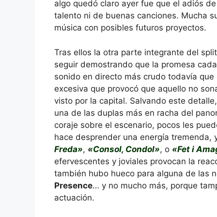
algo quedó claro ayer fue que el adiós d
talento ni de buenas canciones. Mucha su
música con posibles futuros proyectos.
Tras ellos la otra parte integrante del sp
seguir demostrando que la promesa cada 
sonido en directo más crudo todavía que 
excesiva que provocó que aquello no son
visto por la capital. Salvando este detalle
una de las duplas más en racha del pano
coraje sobre el escenario, pocos les pued
hace desprender una energía tremenda, 
Freda»
,
«Consol, Condol»
, o
«Fet i Ama
efervescentes y joviales provocan la reac
también hubo hueco para alguna de las n
Presence
… y no mucho más, porque tam
actuación.