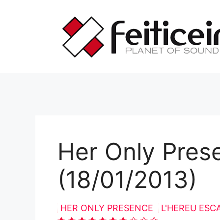
Saltar
al
contenido
Her Only Pres
(18/01/2013)
HER ONLY PRESENCE
L'HEREU ESC