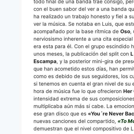
todo final de una banda trae consigo, pe
con el buen sabor del ver a una banda q
ha realizado un trabajo honesto y fiel a s
ver la música. Se notaba en Luis, que es
acompañado por la base rítmica de
Oso
,
nerviosismo inherente a una cita especial
era esta para él. Con el grupo escindido 
unos meses, la publicación del split con
L
Escampa
, y la posterior mini-gira de pre
que han acometido estos días, han permi
como es debido de sus seguidores, los c
si tenemos en cuenta el gran nivel de su
hora de música fue lo que ofrecieron
Her
intensidad extrema de sus composiciones
multiplicaba aún más si cabe. La emocio
ese gran disco que es
«You´re Never Ba
nuevas canciones del compartido,
«To M
demuestran que el nivel compositivo de 