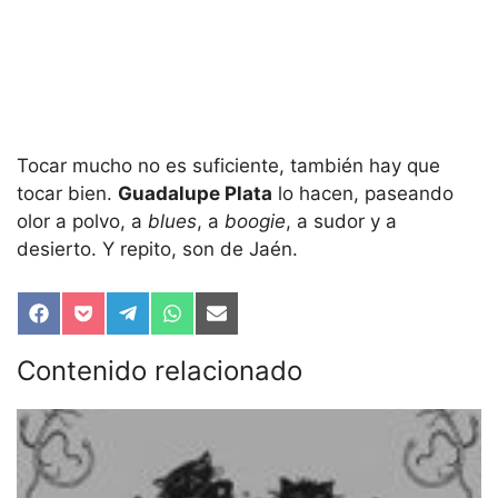
Tocar mucho no es suficiente, también hay que
tocar bien.
Guadalupe Plata
lo hacen, paseando
olor a polvo, a
blues
, a
boogie
, a sudor y a
desierto. Y repito, son de Jaén.
Compartir
Compartir
Compartir
Compartir
Compartir
en
en
en
en
en
Facebook
Pocket
Telegram
WhatsApp
Email
Contenido relacionado