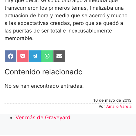
hay que decir, se solucionó algo a medida que
transcurrieron los primeros temas, finalizaba una
actuación de hora y media que se acercó y mucho
a las expectativas creadas, pero que se quedó a
las puertas de ser total e inexcusablemente
memorable.
Compartir
Compartir
Compartir
Compartir
Compartir
en
en
en
en
en
Facebook
Pocket
Telegram
WhatsApp
Email
Contenido relacionado
No se han encontrado entradas.
16 de mayo de 2013
Por
Amalio Varela
Ver más de Graveyard