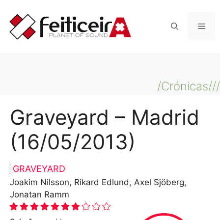
Saltar
al
Men
contenido
/Crónicas///
Graveyard – Madrid
(16/05/2013)
GRAVEYARD
Joakim Nilsson, Rikard Edlund, Axel Sjöberg,
Jonatan Ramm