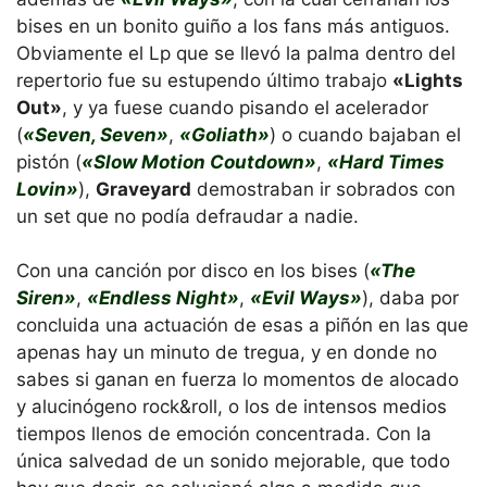
bises en un bonito guiño a los fans más antiguos.
Obviamente el Lp que se llevó la palma dentro del
repertorio fue su estupendo último trabajo
«Lights
Out»
, y ya fuese cuando pisando el acelerador
(
«Seven, Seven»
,
«Goliath»
) o cuando bajaban el
pistón (
«Slow Motion Coutdown»
,
«Hard Times
Lovin»
),
Graveyard
demostraban ir sobrados con
un set que no podía defraudar a nadie.
Con una canción por disco en los bises (
«The
Siren»
,
«Endless Night»
,
«Evil Ways»
), daba por
concluida una actuación de esas a piñón en las que
apenas hay un minuto de tregua, y en donde no
sabes si ganan en fuerza lo momentos de alocado
y alucinógeno rock&roll, o los de intensos medios
tiempos llenos de emoción concentrada. Con la
única salvedad de un sonido mejorable, que todo