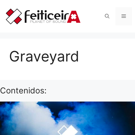
Saltar
al
Men
contenido
Graveyard
Contenidos: