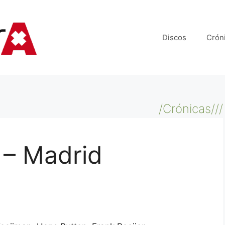
Discos
Crón
/Crónicas///
 – Madrid