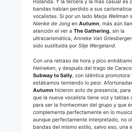
Holanda. Y la tercera y la más casual es
bandas habían perdido a sus carísmatica
vocalistas. Si por un lado
Marja Wellman
s
Nienke de Jong
en
Autumn
, más aún lla
atención el ver a
The Gathering
, sin la
ultracarismática,
Anneke Van Griesberge
sido sustituida por
Silje Wergeland
.
Con una retraso de hora y pico entrábamo
Heineken
, y después del trago de
Caraco
Subway to Sally
, con idéntica promotora
estábamos temiendo lo peor. Afortunad
Autumn
hicieron acto de presencia, par
que la nueva vocalista tiene voz y tablas
para ser la frontwoman del grupo y que és
complementa perfectamente en lo musical y
aunque perfectamente interpretado, no o
bandas del mismo estilo, salvo eso, una e