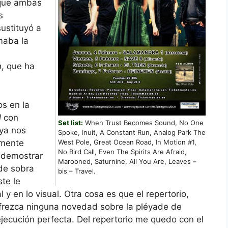
 que ambas
s
ustituyó a
maba la
n
, que ha
s en la
l
con
Set list:
When Trust Becomes Sound, No One
 ya nos
Spoke, Inuit, A Constant Run, Analog Park The
amente
West Pole, Great Ocean Road, In Motion #1,
No Bird Call, Even The Spirits Are Afraid,
a demostrar
Marooned, Saturnine, All You Are, Leaves –
 de sobra
bis – Travel.
te le
 en lo visual. Otra cosa es que el repertorio,
frezca ninguna novedad sobre la pléyade de
jecución perfecta. Del repertorio me quedo con el