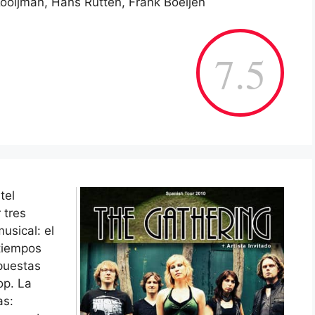
Kooijman, Hans Rutten, Frank Boeijen
7.5
tel
 tres
musical: el
 tiempos
puestas
op. La
as: