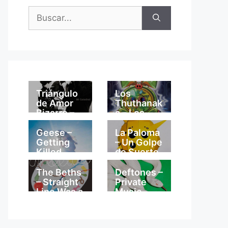
Buscar:
Triángulo
Los
de Amor
Thuthanak
Bizarro –
a – Los
Mi
Thuthanak
Catedral
a
Geese –
La Paloma
Getting
– Un Golpe
Killed
de Suerte
The Beths
Deftones –
– Straight
Private
Line Was a
Music
Lie