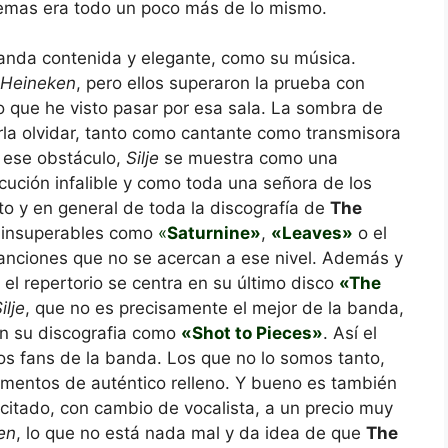
 temas era todo un poco más de lo mismo.
nda contenida y elegante, como su música.
Heineken
, pero ellos superaron la prueba con
ro que he visto pasar por esa sala. La sombra de
rla olvidar, tanto como cantante como transmisora
 ese obstáculo,
Silje
se muestra como una
cución infalible y como toda una señora de los
to y en general de toda la discografía de
The
n insuperables como
«
Saturnine»
,
«Leaves»
o el
canciones que no se acercan a ese nivel. Además y
 el repertorio se centra en su último disco
«T
he
ilje
, que no es precisamente el mejor de la banda,
en su discografia como
«S
hot to Pieces»
. Así el
os fans de la banda. Los que no lo somos tanto,
ntos de auténtico relleno. Y bueno es también
itado, con cambio de vocalista, a un precio muy
en
, lo que no está nada mal y da idea de que
The